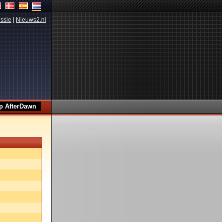
ssie
|
Nieuws2.nl