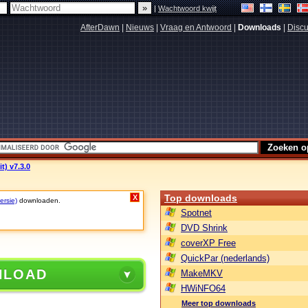
|
Wachtwoord kwijt
AfterDawn
|
Nieuws
|
Vraag en Antwoord
|
Downloads
|
Discu
t) v7.3.0
Top downloads
X
ersie)
downloaden.
Spotnet
DVD Shrink
coverXP Free
QuickPar (nederlands)
NLOAD
MakeMKV
HWiNFO64
Meer top downloads