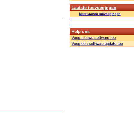
Laatste toevoegingen
Meer laatste toevoegingen
Help ons
Voeg nieuwe software toe
Voeg een software update toe