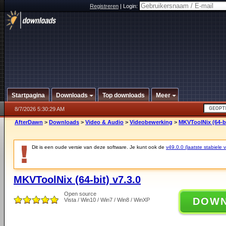
Registreren
|
Login:
Startpagina
Downloads
Top downloads
Meer
8/7/2026 5:30:29 AM
AfterDawn
>
Downloads
>
Video & Audio
>
Videobewerking
>
MKVToolNix (64-bi
Dit is een oude versie van deze software. Je kunt ook de
v49.0.0 (laatste stabiele v
MKVToolNix (64-bit) v7.3.0
Open source
DOW
Vista / Win10 / Win7 / Win8 / WinXP