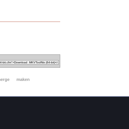
erge
maken