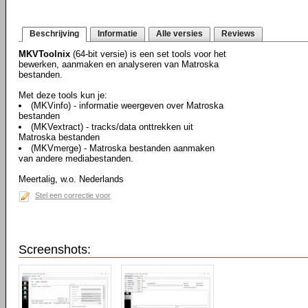
Beschrijving
Informatie
Alle versies
Reviews
MKVToolnix
(64-bit versie) is een set tools voor het
bewerken, aanmaken en analyseren van Matroska
bestanden.
Met deze tools kun je:
(MKVinfo) - informatie weergeven over Matroska
bestanden
(MKVextract) - tracks/data onttrekken uit
Matroska bestanden
(MKVmerge) - Matroska bestanden aanmaken
van andere mediabestanden.
Meertalig, w.o. Nederlands
Stel een correctie voor
Screenshots: