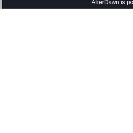
AfterDawn is p