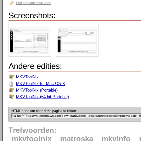
Stel een correctie voor
Screenshots:
Andere edities:
MKVToolNix
MKVToolNix for Mac OS X
MKVToolNix (Portable)
MKVToolNix (64-bit Portable)
HTML code om naar deze pagina te linken:
Trefwoorden:
mkvtoolnix
matroska
mkvinfo