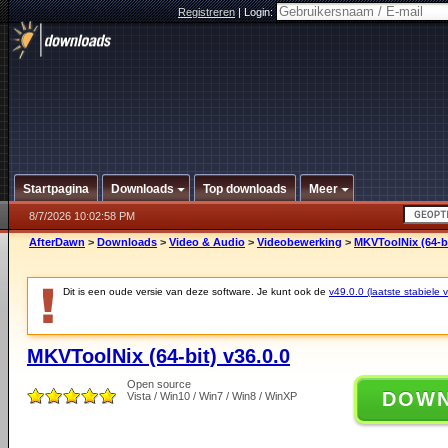
Registreren
|
Login:
Startpagina
Downloads
Top downloads
Meer
8/7/2026 10:02:58 PM
AfterDawn
>
Downloads
>
Video & Audio
>
Videobewerking
>
MKVToolNix (64-bi
Dit is een oude versie van deze software. Je kunt ook de
v49.0.0 (laatste stabiele v
MKVToolNix (64-bit) v36.0.0
Open source
DOW
Vista / Win10 / Win7 / Win8 / WinXP