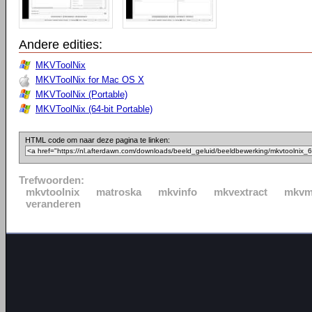
Andere edities:
MKVToolNix
MKVToolNix for Mac OS X
MKVToolNix (Portable)
MKVToolNix (64-bit Portable)
HTML code om naar deze pagina te linken:
Trefwoorden:
mkvtoolnix
matroska
mkvinfo
mkvextract
mkvm
veranderen