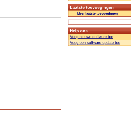
Laatste toevoegingen
Meer laatste toevoegingen
Help ons
Voeg nieuwe software toe
Voeg een software update toe