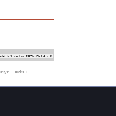
erge
maken