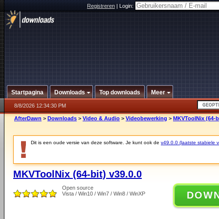
Registreren
|
Login:
Startpagina
Downloads
Top downloads
Meer
8/8/2026 12:34:30 PM
AfterDawn
>
Downloads
>
Video & Audio
>
Videobewerking
>
MKVToolNix (64-bi
Dit is een oude versie van deze software. Je kunt ook de
v49.0.0 (laatste stabiele v
MKVToolNix (64-bit) v39.0.0
Open source
DOW
Vista / Win10 / Win7 / Win8 / WinXP