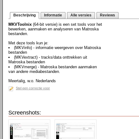
Beschrijving
Informatie
Alle versies
Reviews
MKVToolnix
(64-bit versie) is een set tools voor het
bewerken, aanmaken en analyseren van Matroska
bestanden.
Met deze tools kun je:
(MKVinfo) - informatie weergeven over Matroska
bestanden
(MKVextract) - tracks/data onttrekken uit
Matroska bestanden
(MKVmerge) - Matroska bestanden aanmaken
van andere mediabestanden.
Meertalig, w.o. Nederlands
Stel een correctie voor
Screenshots: