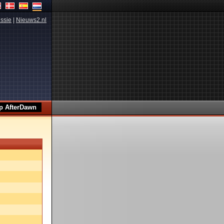
ssie
|
Nieuws2.nl