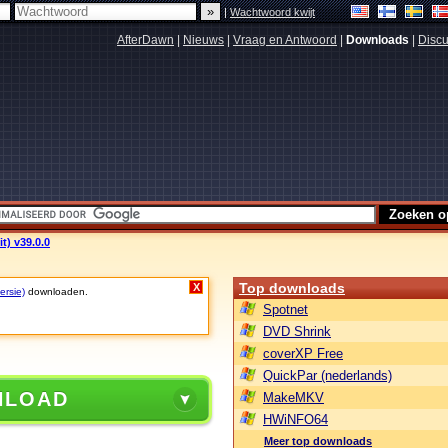
|
Wachtwoord kwijt
AfterDawn
|
Nieuws
|
Vraag en Antwoord
|
Downloads
|
Discu
t) v39.0.0
Top downloads
X
ersie)
downloaden.
Spotnet
DVD Shrink
coverXP Free
QuickPar (nederlands)
NLOAD
MakeMKV
HWiNFO64
Meer top downloads