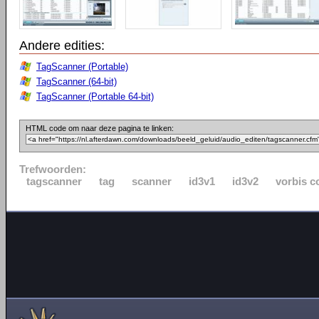
Andere edities:
TagScanner (Portable)
TagScanner (64-bit)
TagScanner (Portable 64-bit)
HTML code om naar deze pagina te linken:
Trefwoorden:
tagscanner
tag
scanner
id3v1
id3v2
vorbis 