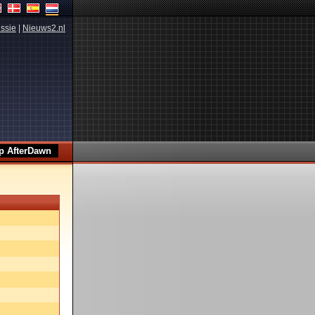
ssie
|
Nieuws2.nl