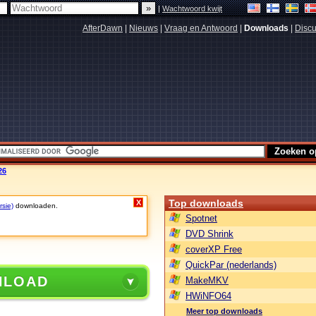
|
Wachtwoord kwijt
AfterDawn
|
Nieuws
|
Vraag en Antwoord
|
Downloads
|
Discu
26
Top downloads
X
rsie)
downloaden.
Spotnet
DVD Shrink
coverXP Free
QuickPar (nederlands)
NLOAD
MakeMKV
HWiNFO64
Meer top downloads