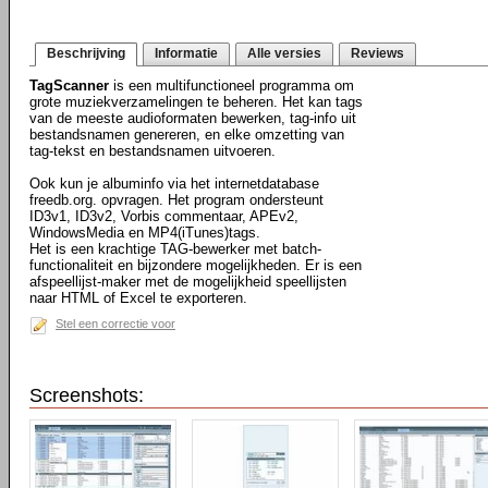
Beschrijving
Informatie
Alle versies
Reviews
TagScanner
is een multifunctioneel programma om
grote muziekverzamelingen te beheren. Het kan tags
van de meeste audioformaten bewerken, tag-info uit
bestandsnamen genereren, en elke omzetting van
tag-tekst en bestandsnamen uitvoeren.
Ook kun je albuminfo via het internetdatabase
freedb.org. opvragen. Het program ondersteunt
ID3v1, ID3v2, Vorbis commentaar, APEv2,
WindowsMedia en MP4(iTunes)tags.
Het is een krachtige TAG-bewerker met batch-
functionaliteit en bijzondere mogelijkheden. Er is een
afspeellijst-maker met de mogelijkheid speellijsten
naar HTML of Excel te exporteren.
Stel een correctie voor
Screenshots: