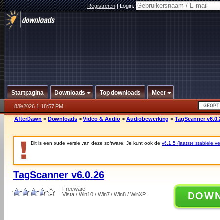
Registreren
|
Login:
Startpagina
Downloads
Top downloads
Meer
8/9/2026 1:18:57 PM
AfterDawn
>
Downloads
>
Video & Audio
>
Audiobewerking
>
TagScanner v6.0.
Dit is een oude versie van deze software. Je kunt ook de
v6.1.5 (laatste stabiele ve
TagScanner v6.0.26
Freeware
DOW
Vista / Win10 / Win7 / Win8 / WinXP