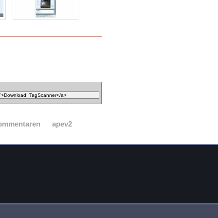
commentaren
apev2