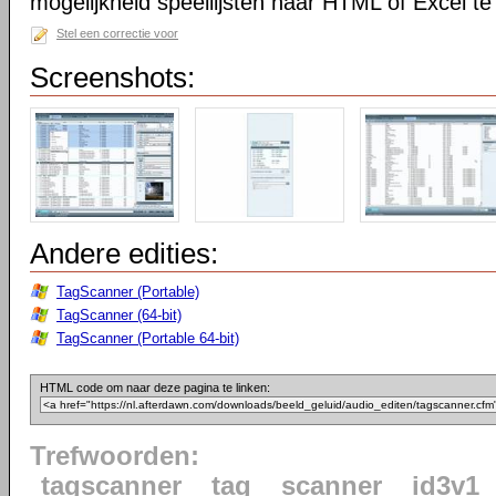
mogelijkheid speellijsten naar HTML of Excel te
Stel een correctie voor
Screenshots:
Andere edities:
TagScanner (Portable)
TagScanner (64-bit)
TagScanner (Portable 64-bit)
HTML code om naar deze pagina te linken:
Trefwoorden:
tagscanner
tag
scanner
id3v1