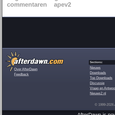
commentaren
apev2
Sections:
Nieuws
Over AfterDawn
Downloads
Feedback
Top Downloads
Discussie
Vraag en Antwoo
Nieuws2.nl
© 1999-2026
AfterDawn is p