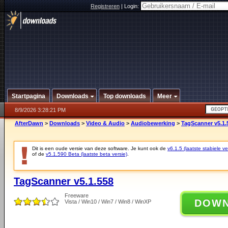
Registreren
|
Login:
Startpagina
Downloads
Top downloads
Meer
8/9/2026 3:28:21 PM
AfterDawn
>
Downloads
>
Video & Audio
>
Audiobewerking
>
TagScanner v5.1.
Dit is een oude versie van deze software. Je kunt ook de
v6.1.5 (laatste stabiele ve
of de
v5.1.590 Beta (laatste beta versie)
.
TagScanner v5.1.558
Freeware
DOW
Vista / Win10 / Win7 / Win8 / WinXP