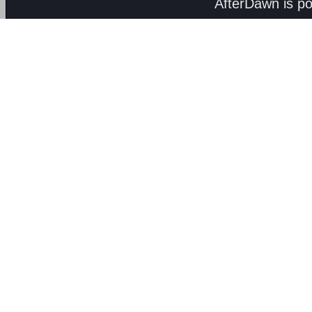
AfterDawn is p