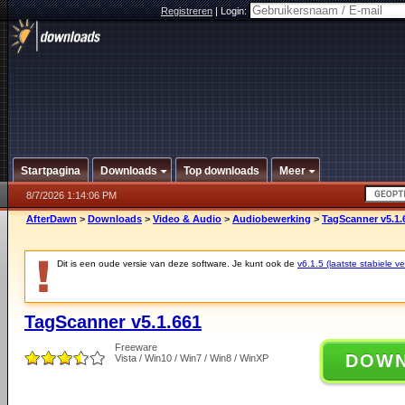
Registreren
|
Login:
Startpagina
Downloads
Top downloads
Meer
8/7/2026 1:14:06 PM
AfterDawn
>
Downloads
>
Video & Audio
>
Audiobewerking
>
TagScanner v5.1.
Dit is een oude versie van deze software. Je kunt ook de
v6.1.5 (laatste stabiele ve
TagScanner v5.1.661
Freeware
DOW
Vista / Win10 / Win7 / Win8 / WinXP