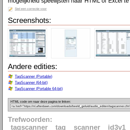
mogelijkheid speellijsten naar HTML of Excel te
Stel een correctie voor
Screenshots:
Andere edities:
TagScanner (Portable)
TagScanner (64-bit)
TagScanner (Portable 64-bit)
HTML code om naar deze pagina te linken:
Trefwoorden:
tagscanner
tag
scanner
id3v1