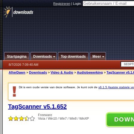
Registreren
|
Login:
Startpagina
Downloads
Top downloads
Meer
8/7/2026 7:09:40 AM
AfterDawn
>
Downloads
>
Video & Audio
>
Audiobewerking
>
TagScanner v5.1.
Dit is een oude versie van deze software. Je kunt ook de
v6.1.5 (laatste stabiele ve
TagScanner v5.1.652
Freeware
DOW
Vista / Win10 / Win7 / Win8 / WinXP