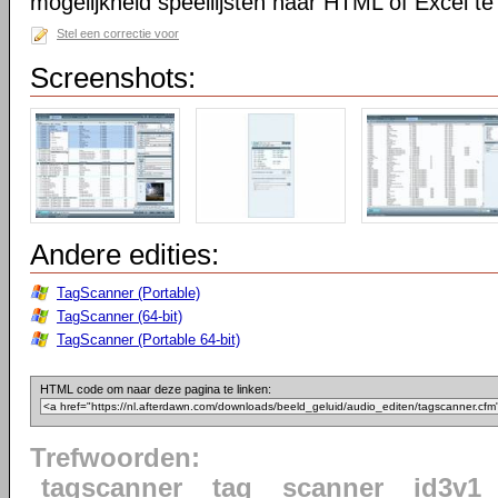
mogelijkheid speellijsten naar HTML of Excel te
Stel een correctie voor
Screenshots:
Andere edities:
TagScanner (Portable)
TagScanner (64-bit)
TagScanner (Portable 64-bit)
HTML code om naar deze pagina te linken:
Trefwoorden:
tagscanner
tag
scanner
id3v1