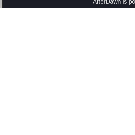
AfterDawn is p