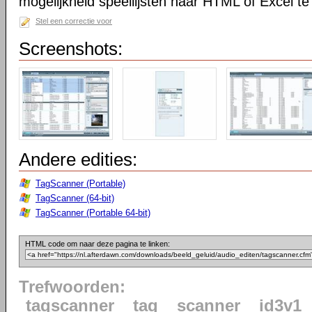
mogelijkheid speellijsten naar HTML of Excel te
Stel een correctie voor
Screenshots:
Andere edities:
TagScanner (Portable)
TagScanner (64-bit)
TagScanner (Portable 64-bit)
HTML code om naar deze pagina te linken:
Trefwoorden:
tagscanner
tag
scanner
id3v1