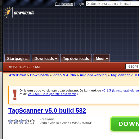
Registreren
|
Login:
Startpagina
Downloads
Top downloads
Meer
8/9/2026 2:35:37 AM
AfterDawn
>
Downloads
>
Video & Audio
>
Audiobewerking
>
TagScanner v5.0 
Dit is een oude versie van deze software. Je kunt ook de
v6.1.5 (laatste stabiele ve
of de
v5.1.590 Beta (laatste beta versie)
.
TagScanner v5.0 build 532
Freeware
DOW
Vista / Win10 / Win7 / Win8 / WinXP