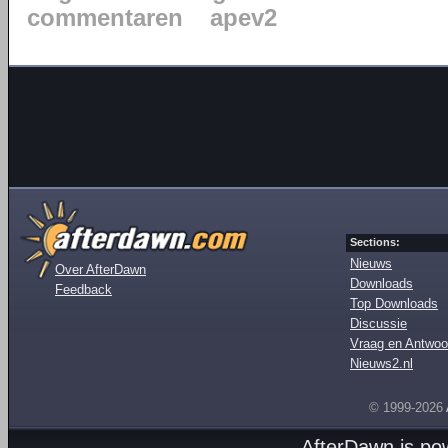
commentaren
apev2
Sections:
Nieuws
Over AfterDawn
Downloads
Feedback
Top Downloads
Discussie
Vraag en Antwoo
Nieuws2.nl
© 1999-2026
AfterDawn is p