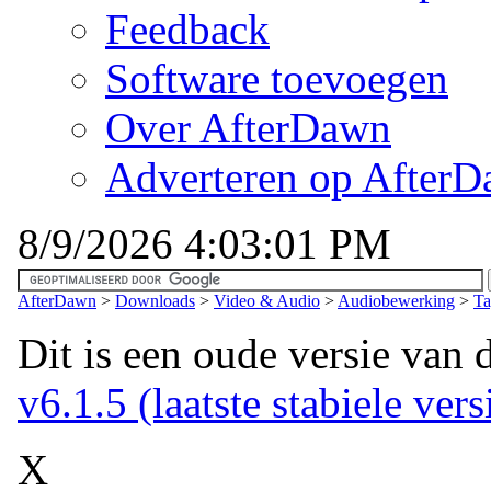
Feedback
Software toevoegen
Over AfterDawn
Adverteren op After
8/9/2026 4:03:01 PM
AfterDawn
>
Downloads
>
Video & Audio
>
Audiobewerking
>
Ta
Dit is een oude versie van 
v6.1.5 (laatste stabiele vers
X