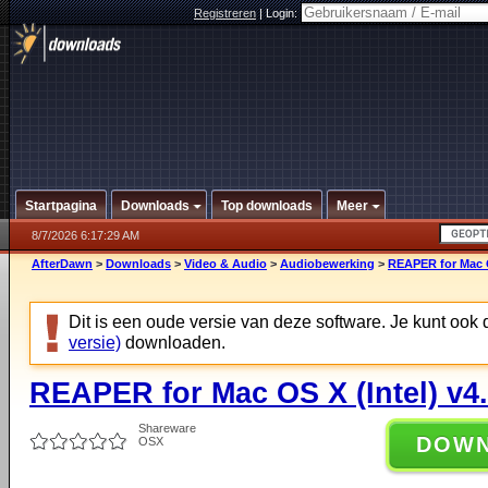
Registreren
|
Login:
Startpagina
Downloads
Top downloads
Meer
8/7/2026 6:17:29 AM
AfterDawn
>
Downloads
>
Video & Audio
>
Audiobewerking
>
REAPER for Mac O
Dit is een oude versie van deze software. Je kunt ook
versie)
downloaden.
REAPER for Mac OS X (Intel) v4
Shareware
DOW
OSX