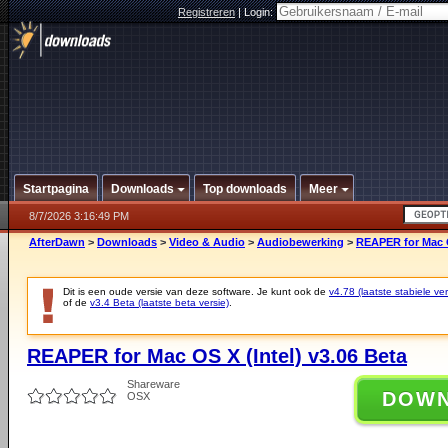
Registreren
|
Login:
Startpagina
Downloads
Top downloads
Meer
8/7/2026 3:16:49 PM
AfterDawn
>
Downloads
>
Video & Audio
>
Audiobewerking
>
REAPER for Mac O
Dit is een oude versie van deze software. Je kunt ook de
v4.78 (laatste stabiele ver
of de
v3.4 Beta (laatste beta versie)
.
REAPER for Mac OS X (Intel) v3.06 Beta
Shareware
DOW
OSX