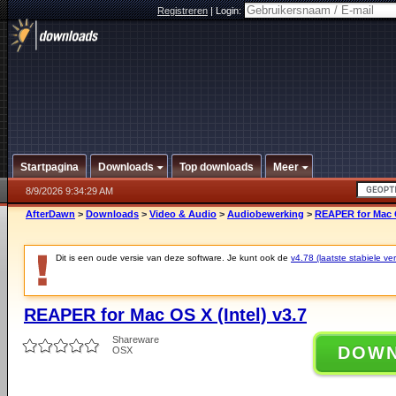
Registreren
|
Login:
Startpagina
Downloads
Top downloads
Meer
8/9/2026 9:34:29 AM
AfterDawn
>
Downloads
>
Video & Audio
>
Audiobewerking
>
REAPER for Mac O
Dit is een oude versie van deze software. Je kunt ook de
v4.78 (laatste stabiele ver
REAPER for Mac OS X (Intel) v3.7
Shareware
DOW
OSX