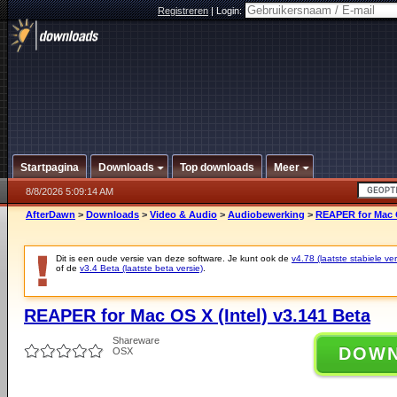
Registreren
|
Login:
Startpagina
Downloads
Top downloads
Meer
8/8/2026 5:09:14 AM
AfterDawn
>
Downloads
>
Video & Audio
>
Audiobewerking
>
REAPER for Mac O
Dit is een oude versie van deze software. Je kunt ook de
v4.78 (laatste stabiele ver
of de
v3.4 Beta (laatste beta versie)
.
REAPER for Mac OS X (Intel) v3.141 Beta
Shareware
DOW
OSX