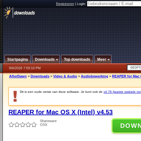
Registreren
|
Login:
Startpagina
Downloads
Top downloads
Meer
8/6/2026 7:59:10 PM
AfterDawn
>
Downloads
>
Video & Audio
>
Audiobewerking
>
REAPER for Mac O
Dit is een oude versie van deze software. Je kunt ook de
v4.78 (laatste stabiele ver
REAPER for Mac OS X (Intel) v4.53
Shareware
DOW
OSX