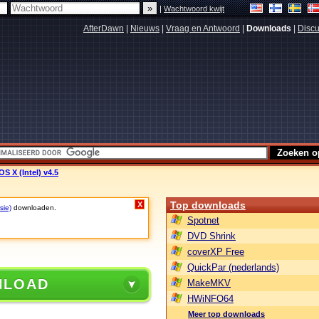
|
Wachtwoord kwijt
AfterDawn
|
Nieuws
|
Vraag en Antwoord
|
Downloads
|
Discu
S X (Intel) v4.5
Top downloads
X
sie)
downloaden.
Spotnet
DVD Shrink
coverXP Free
QuickPar (nederlands)
NLOAD
MakeMKV
HWiNFO64
Meer top downloads