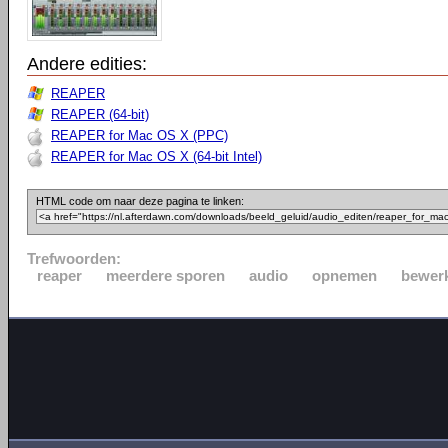
Andere edities:
REAPER
REAPER (64-bit)
REAPER for Mac OS X (PPC)
REAPER for Mac OS X (64-bit Intel)
HTML code om naar deze pagina te linken:
Trefwoorden:
reaper
meerdere sporen
audio
opnemen
bewer