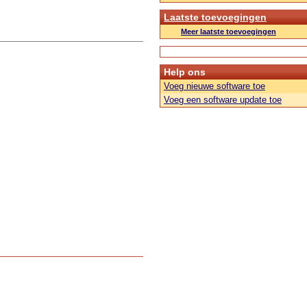
Laatste toevoegingen
Meer laatste toevoegingen
Help ons
Voeg nieuwe software toe
Voeg een software update toe