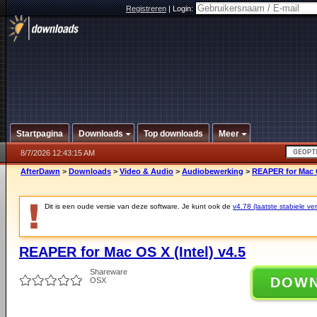
Registreren
|
Login:
Startpagina
Downloads
Top downloads
Meer
8/7/2026 12:43:15 AM
AfterDawn
>
Downloads
>
Video & Audio
>
Audiobewerking
>
REAPER for Mac O
Dit is een oude versie van deze software. Je kunt ook de
v4.78 (laatste stabiele ver
REAPER for Mac OS X (Intel) v4.5
Shareware
DOW
OSX