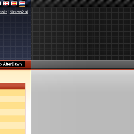
ssie
|
Nieuws2.nl