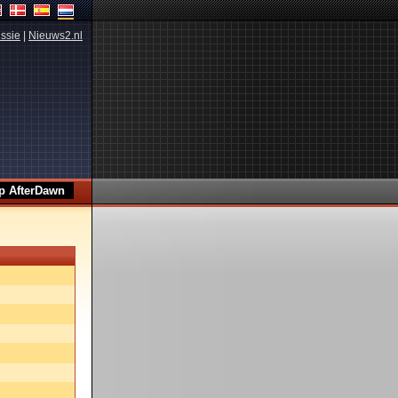
ssie
|
Nieuws2.nl