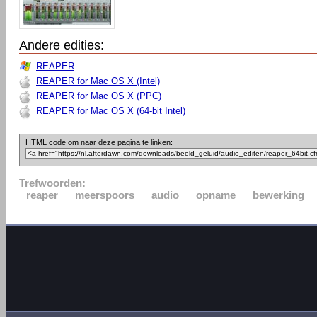
Andere edities:
REAPER
REAPER for Mac OS X (Intel)
REAPER for Mac OS X (PPC)
REAPER for Mac OS X (64-bit Intel)
HTML code om naar deze pagina te linken:
Trefwoorden:
reaper
meerspoors
audio
opname
bewerking