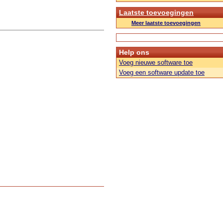
Laatste toevoegingen
Meer laatste toevoegingen
Help ons
Voeg nieuwe software toe
Voeg een software update toe