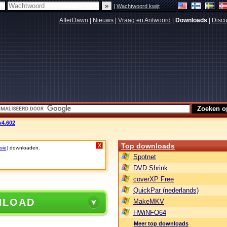
|
Wachtwoord kwijt
AfterDawn
|
Nieuws
|
Vraag en Antwoord
|
Downloads
|
Discu
v4.602
Top downloads
X
sie)
downloaden.
Spotnet
DVD Shrink
coverXP Free
QuickPar (nederlands)
NLOAD
MakeMKV
HWiNFO64
Meer top downloads