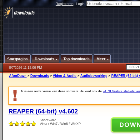
Registreren
|
Login:
Startpagina
Downloads
Top downloads
Meer
8/7/2026 11:13:06 PM
AfterDawn
>
Downloads
>
Video & Audio
>
Audiobewerking
>
REAPER (64-bit) 
Dit is een oude versie van deze software. Je kunt ook de
v4.78 (laatste stabiele ver
REAPER (64-bit) v4.602
Shareware
DOW
Vista / Win7 / Win8 / WinXP