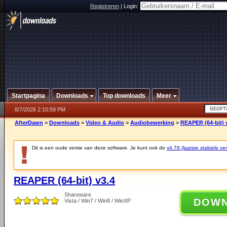
Registreren
|
Login:
Startpagina
Downloads
Top downloads
Meer
8/7/2026 2:10:59 PM
AfterDawn
>
Downloads
>
Video & Audio
>
Audiobewerking
>
REAPER (64-bit) 
Dit is een oude versie van deze software. Je kunt ook de
v4.78 (laatste stabiele ver
REAPER (64-bit) v3.4
Shareware
DOW
Vista / Win7 / Win8 / WinXP