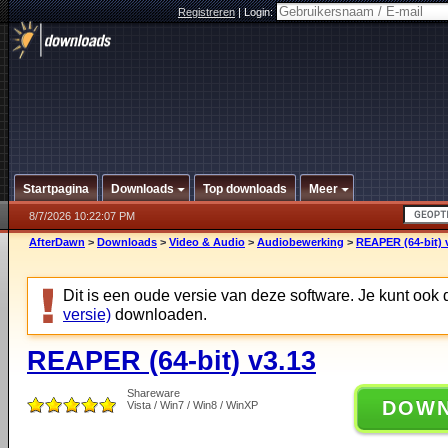
Registreren
|
Login:
Startpagina
Downloads
Top downloads
Meer
8/7/2026 10:22:07 PM
AfterDawn
>
Downloads
>
Video & Audio
>
Audiobewerking
>
REAPER (64-bit) 
Dit is een oude versie van deze software. Je kunt ook
versie)
downloaden.
REAPER (64-bit) v3.13
Shareware
DOW
Vista / Win7 / Win8 / WinXP