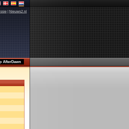
ssie
|
Nieuws2.nl