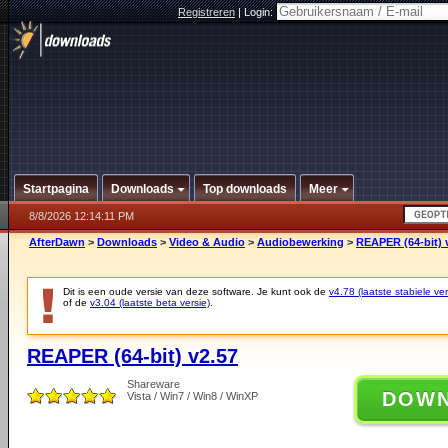
Registreren
|
Login:
Startpagina
Downloads
Top downloads
Meer
8/8/2026 12:14:11 PM
AfterDawn
>
Downloads
>
Video & Audio
>
Audiobewerking
>
REAPER (64-bit) 
Dit is een oude versie van deze software. Je kunt ook de
v4.78 (laatste stabiele ver
of de
v3.04 (laatste beta versie)
.
REAPER (64-bit) v2.57
Shareware
DOW
Vista / Win7 / Win8 / WinXP