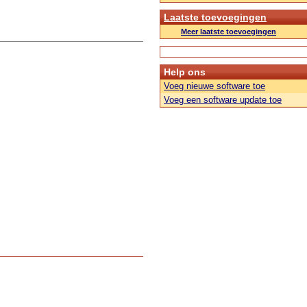
Laatste toevoegingen
Meer laatste toevoegingen
Help ons
Voeg nieuwe software toe
Voeg een software update toe