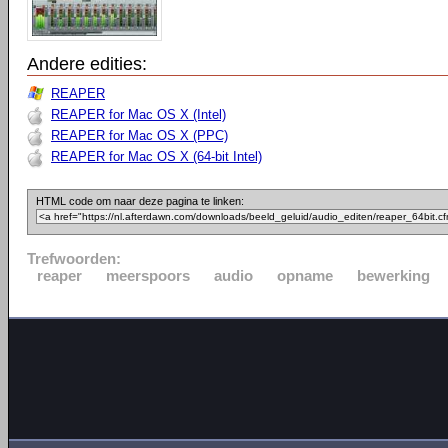
Andere edities:
REAPER
REAPER for Mac OS X (Intel)
REAPER for Mac OS X (PPC)
REAPER for Mac OS X (64-bit Intel)
HTML code om naar deze pagina te linken:
Trefwoorden:
reaper
meerspoors
audio
opname
bewerking