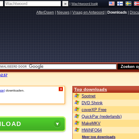
|
Wachtwoord kwijt
AfterDawn
|
Nieuws
|
Vraag en Antwoord
|
Downloads
|
Discu
v2.57
Top downloads
X
sie)
downloaden.
Spotnet
DVD Shrink
coverXP Free
QuickPar (nederlands)
NLOAD
MakeMKV
HWiNFO64
Meer top downloads