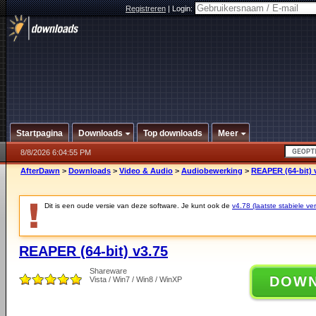
Registreren
|
Login:
Startpagina
Downloads
Top downloads
Meer
8/8/2026 6:04:55 PM
AfterDawn
>
Downloads
>
Video & Audio
>
Audiobewerking
>
REAPER (64-bit) 
Dit is een oude versie van deze software. Je kunt ook de
v4.78 (laatste stabiele ver
REAPER (64-bit) v3.75
Shareware
DOW
Vista / Win7 / Win8 / WinXP