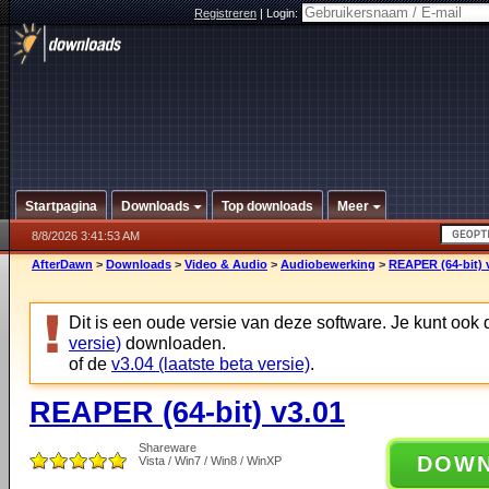
Registreren
|
Login:
Startpagina
Downloads
Top downloads
Meer
8/8/2026 3:41:53 AM
AfterDawn
>
Downloads
>
Video & Audio
>
Audiobewerking
>
REAPER (64-bit) 
Dit is een oude versie van deze software. Je kunt ook
versie)
downloaden.
of de
v3.04 (laatste beta versie)
.
REAPER (64-bit) v3.01
Shareware
DOW
Vista / Win7 / Win8 / WinXP