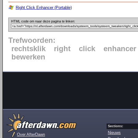
Right Click Enhancer (Portable)
HTML code om naar deze pagina te linken:
Trefwoorden:
rechtsklik
right
click
enhancer
bewerken
Sections:
Nieuws
Over AfterDawn