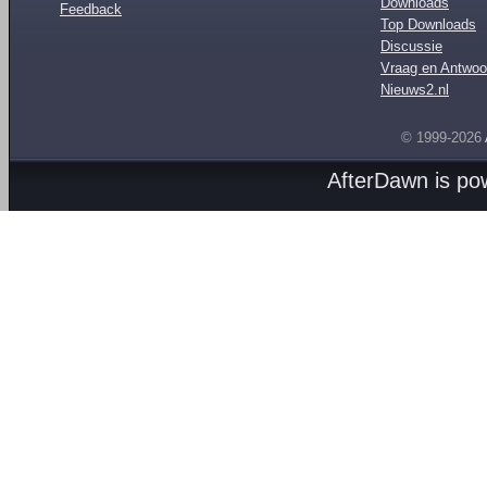
Downloads
Feedback
Top Downloads
Discussie
Vraag en Antwoo
Nieuws2.nl
© 1999-2026
AfterDawn is p