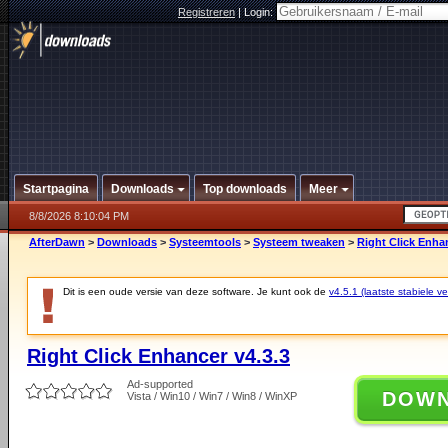
Registreren
|
Login:
Startpagina
Downloads
Top downloads
Meer
8/8/2026 8:10:04 PM
AfterDawn
>
Downloads
>
Systeemtools
>
Systeem tweaken
>
Right Click Enhan
Dit is een oude versie van deze software. Je kunt ook de
v4.5.1 (laatste stabiele ve
Right Click Enhancer v4.3.3
Ad-supported
DOW
Vista / Win10 / Win7 / Win8 / WinXP