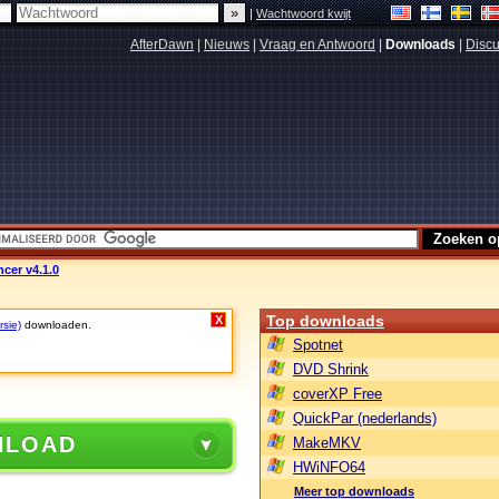
|
Wachtwoord kwijt
AfterDawn
|
Nieuws
|
Vraag en Antwoord
|
Downloads
|
Discu
cer v4.1.0
Top downloads
X
rsie)
downloaden.
Spotnet
DVD Shrink
coverXP Free
QuickPar (nederlands)
NLOAD
MakeMKV
HWiNFO64
Meer top downloads