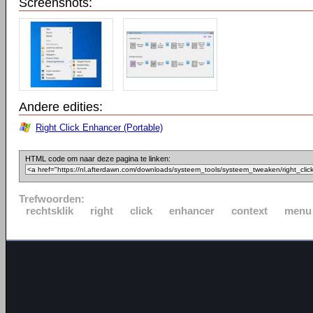
Screenshots:
Andere edities:
Right Click Enhancer (Portable)
HTML code om naar deze pagina te linken:
Trefwoorden:
rechtsklik
right
click
enhancer
context
menu