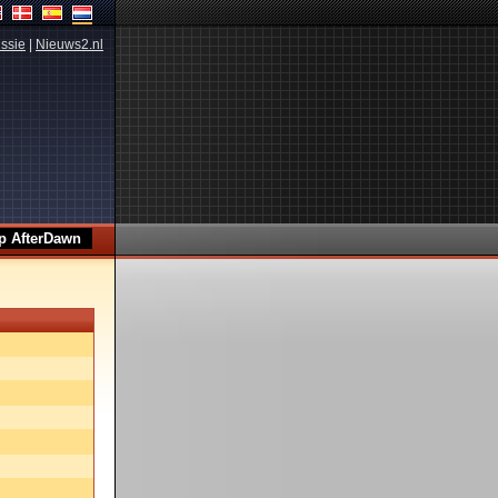
ssie
|
Nieuws2.nl