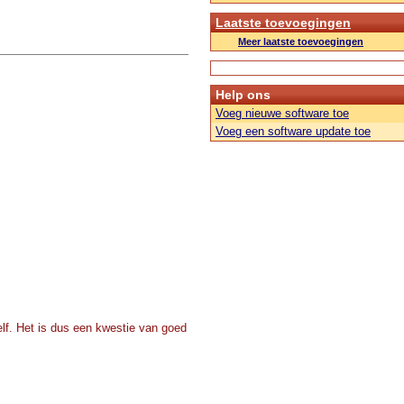
Laatste toevoegingen
Meer laatste toevoegingen
Help ons
Voeg nieuwe software toe
Voeg een software update toe
zelf. Het is dus een kwestie van goed