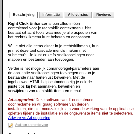
Beschrijving
Informatie
Alle versies
Reviews
Right Click Enhancer
is een alles-in-één
controletool voor je rechtsklik contextmenu. Het
bestaat uit acht tools waarmee je alle aspecten van
het rechtsklikmenu kunt beheren en aanpassen.
Wil je niet alle items direct in je rechtsklikmenu, kun
je met deze tool cascade menu's maken met
submenu's. Je kunt er zelfs snelkoppelingen naar
mappen en bestanden aan toevoegen.
Verder is het mogelijk comandoregel-parameters aan
de applicatie snelkoppelingen toevoegen en kun je
bestaande naar hartenlust bewerken. Met de
ingebouwde HTML helpbestanden krijg je ook de
juiste tips bij het aanmaken, bewerken en
verwijderen van rechtsklik-items en menu's.
Ad-supported!
Deze software wordt ondersteund
door reclame en wil graag software van derden
installeren, die niet noodzakelijk zijn voor de werking van de applicatie 
opletten tijdens de installatie en de ongewenste items niet te selecteren.
Adware vs Ad-supported
Stel een correctie voor