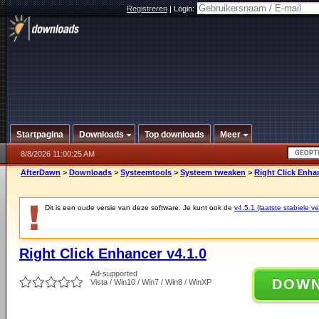
Registreren
|
Login:
Startpagina
Downloads
Top downloads
Meer
8/8/2026 11:00:25 AM
AfterDawn
>
Downloads
>
Systeemtools
>
Systeem tweaken
>
Right Click Enhan
Dit is een oude versie van deze software. Je kunt ook de
v4.5.1 (laatste stabiele ve
Right Click Enhancer v4.1.0
Ad-supported
DOW
Vista / Win10 / Win7 / Win8 / WinXP