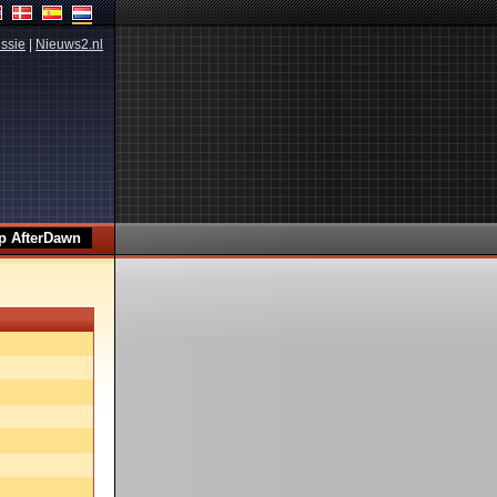
ssie
|
Nieuws2.nl