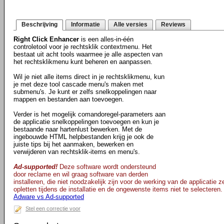
Beschrijving
Informatie
Alle versies
Reviews
Right Click Enhancer
is een alles-in-één
controletool voor je rechtsklik contextmenu. Het
bestaat uit acht tools waarmee je alle aspecten van
het rechtsklikmenu kunt beheren en aanpassen.
Wil je niet alle items direct in je rechtsklikmenu, kun
je met deze tool cascade menu's maken met
submenu's. Je kunt er zelfs snelkoppelingen naar
mappen en bestanden aan toevoegen.
Verder is het mogelijk comandoregel-parameters aan
de applicatie snelkoppelingen toevoegen en kun je
bestaande naar hartenlust bewerken. Met de
ingebouwde HTML helpbestanden krijg je ook de
juiste tips bij het aanmaken, bewerken en
verwijderen van rechtsklik-items en menu's.
Ad-supported!
Deze software wordt ondersteund
door reclame en wil graag software van derden
installeren, die niet noodzakelijk zijn voor de werking van de applicatie 
opletten tijdens de installatie en de ongewenste items niet te selecteren.
Adware vs Ad-supported
Stel een correctie voor