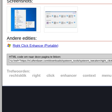
Screenshots:
Andere edities:
Right Click Enhancer (Portable)
HTML code om naar deze pagina te linken:
Trefwoorden:
rechtsklik
right
click
enhancer
context
menu