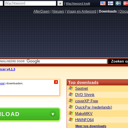
|
Wachtwoord kwijt
AfterDawn
|
Nieuws
|
Vraag en Antwoord
|
Downloads
|
Discu
cer v4.1.3
Top downloads
X
rsie)
downloaden.
Spotnet
DVD Shrink
coverXP Free
QuickPar (nederlands)
NLOAD
MakeMKV
HWiNFO64
Meer top downloads