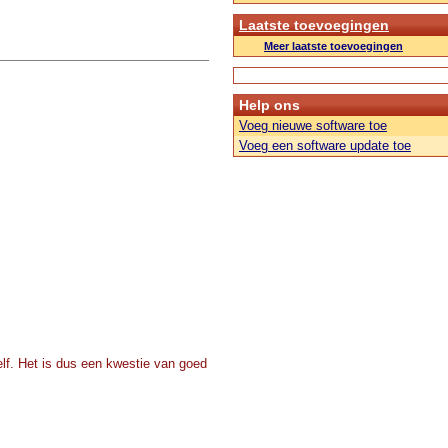
Laatste toevoegingen
Meer laatste toevoegingen
Help ons
Voeg nieuwe software toe
Voeg een software update toe
zelf. Het is dus een kwestie van goed