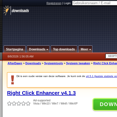
Registreren
|
Login:
Startpagina
Downloads
Top downloads
Meer
8/8/2026 1:56:05 AM
AfterDawn
>
Downloads
>
Systeemtools
>
Systeem tweaken
>
Right Click Enhan
Dit is een oude versie van deze software. Je kunt ook de
v4.5.1 (laatste stabiele ve
Right Click Enhancer v4.1.3
Ad-supported
DOW
Vista / Win10 / Win7 / Win8 / WinXP