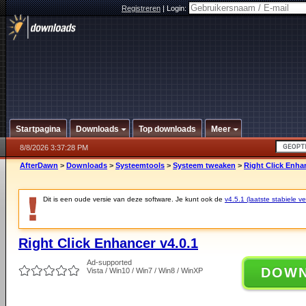
Registreren
|
Login:
Startpagina
Downloads
Top downloads
Meer
8/8/2026 3:37:28 PM
AfterDawn
>
Downloads
>
Systeemtools
>
Systeem tweaken
>
Right Click Enhan
Dit is een oude versie van deze software. Je kunt ook de
v4.5.1 (laatste stabiele ve
Right Click Enhancer v4.0.1
Ad-supported
DOW
Vista / Win10 / Win7 / Win8 / WinXP