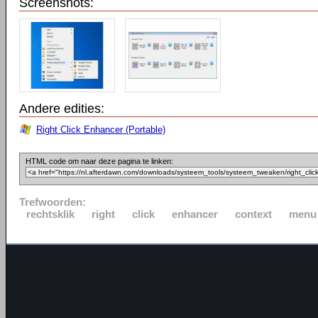
Screenshots:
Andere edities:
Right Click Enhancer (Portable)
HTML code om naar deze pagina te linken:
Trefwoorden:
rechtsklik
right
click
enhancer
context
menu