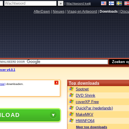
|
Wachtwoord kwijt
AfterDawn
|
Nieuws
|
Vraag en Antwoord
|
Downloads
|
Discu
cer v4.0.1
Top downloads
X
rsie)
downloaden.
Spotnet
DVD Shrink
coverXP Free
QuickPar (nederlands)
NLOAD
MakeMKV
HWiNFO64
Meer top downloads