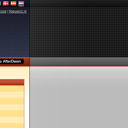
ssie
|
Nieuws2.nl