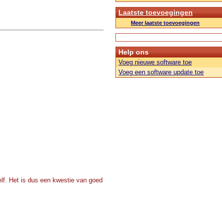
Laatste toevoegingen
Meer laatste toevoegingen
Help ons
Voeg nieuwe software toe
Voeg een software update toe
zelf. Het is dus een kwestie van goed