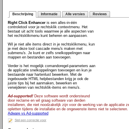
Beschrijving
Informatie
Alle versies
Reviews
Right Click Enhancer
is een alles-in-één
controletool voor je rechtsklik contextmenu. Het
bestaat uit acht tools waarmee je alle aspecten van
het rechtsklikmenu kunt beheren en aanpassen.
Wil je niet alle items direct in je rechtsklikmenu, kun
je met deze tool cascade menu's maken met
submenu's. Je kunt er zelfs snelkoppelingen naar
mappen en bestanden aan toevoegen.
Verder is het mogelijk comandoregel-parameters aan
de applicatie snelkoppelingen toevoegen en kun je
bestaande naar hartenlust bewerken. Met de
ingebouwde HTML helpbestanden krijg je ook de
juiste tips bij het aanmaken, bewerken en
verwijderen van rechtsklik-items en menu's.
Ad-supported!
Deze software wordt ondersteund
door reclame en wil graag software van derden
installeren, die niet noodzakelijk zijn voor de werking van de applicatie 
opletten tijdens de installatie en de ongewenste items niet te selecteren.
Adware vs Ad-supported
Stel een correctie voor