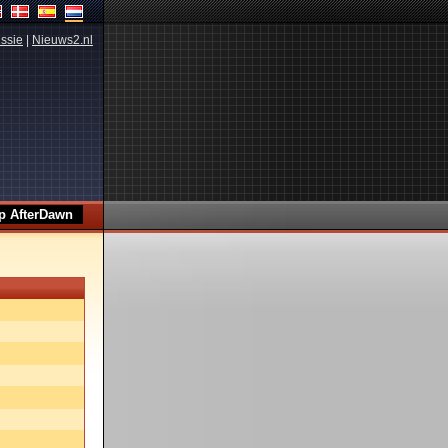
ssie
|
Nieuws2.nl