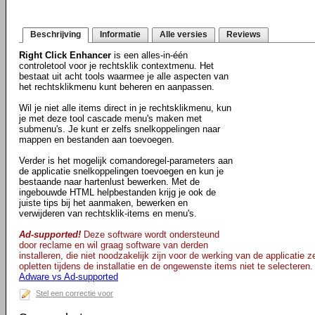
Beschrijving
Informatie
Alle versies
Reviews
Right Click Enhancer
is een alles-in-één
controletool voor je rechtsklik contextmenu. Het
bestaat uit acht tools waarmee je alle aspecten van
het rechtsklikmenu kunt beheren en aanpassen.
Wil je niet alle items direct in je rechtsklikmenu, kun
je met deze tool cascade menu's maken met
submenu's. Je kunt er zelfs snelkoppelingen naar
mappen en bestanden aan toevoegen.
Verder is het mogelijk comandoregel-parameters aan
de applicatie snelkoppelingen toevoegen en kun je
bestaande naar hartenlust bewerken. Met de
ingebouwde HTML helpbestanden krijg je ook de
juiste tips bij het aanmaken, bewerken en
verwijderen van rechtsklik-items en menu's.
Ad-supported!
Deze software wordt ondersteund
door reclame en wil graag software van derden
installeren, die niet noodzakelijk zijn voor de werking van de applicatie 
opletten tijdens de installatie en de ongewenste items niet te selecteren.
Adware vs Ad-supported
Stel een correctie voor