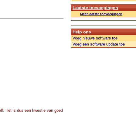
Laatste toevoegingen
Meer laatste toevoegingen
Help ons
Voeg nieuwe software toe
Voeg een software update toe
zelf. Het is dus een kwestie van goed