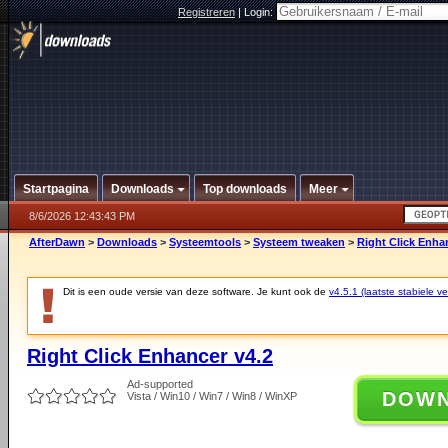
Registreren
|
Login:
Startpagina
Downloads
Top downloads
Meer
8/6/2026 12:43:43 PM
AfterDawn
>
Downloads
>
Systeemtools
>
Systeem tweaken
>
Right Click Enha
Dit is een oude versie van deze software. Je kunt ook de
v4.5.1 (laatste stabiele ve
Right Click Enhancer v4.2
Ad-supported
DOW
Vista / Win10 / Win7 / Win8 / WinXP