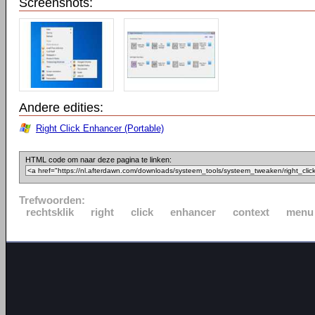
Screenshots:
Andere edities:
Right Click Enhancer (Portable)
HTML code om naar deze pagina te linken:
Trefwoorden:
rechtsklik
right
click
enhancer
context
menu