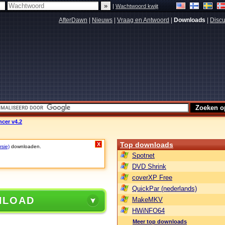
|
Wachtwoord kwijt
AfterDawn
|
Nieuws
|
Vraag en Antwoord
|
Downloads
|
Discu
ncer v4.2
Top downloads
X
rsie)
downloaden.
Spotnet
DVD Shrink
coverXP Free
QuickPar (nederlands)
NLOAD
MakeMKV
HWiNFO64
Meer top downloads