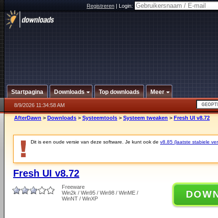
Registreren
|
Login:
Startpagina
Downloads
Top downloads
Meer
8/9/2026 11:34:58 AM
AfterDawn
>
Downloads
>
Systeemtools
>
Systeem tweaken
>
Fresh UI v8.72
Dit is een oude versie van deze software. Je kunt ook de
v8.85 (laatste stabiele ver
Fresh UI v8.72
Freeware
DOW
Win2k / Win95 / Win98 / WinME /
WinNT / WinXP