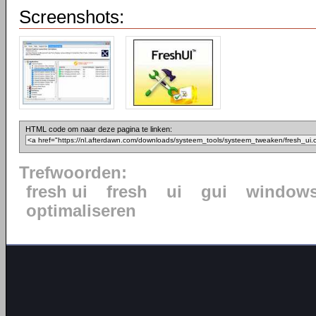
Screenshots:
HTML code om naar deze pagina te linken:
Trefwoorden:
fresh ui
fresh
ui
gui
window
optimaliseren