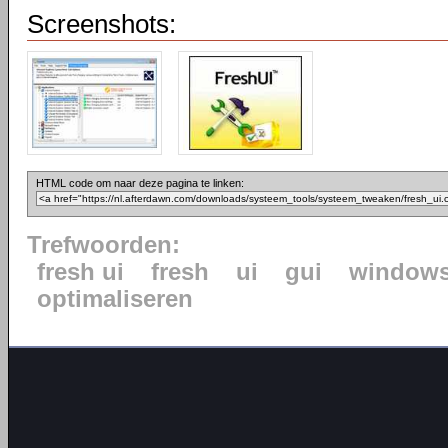
Screenshots:
HTML code om naar deze pagina te linken:
Trefwoorden:
fresh ui
fresh
ui
gui
window
optimaliseren