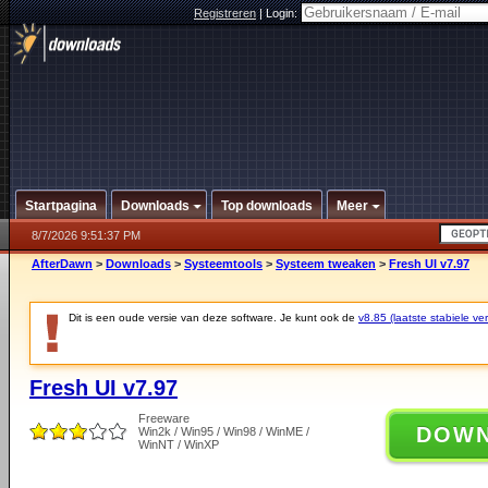
Registreren
|
Login:
Startpagina
Downloads
Top downloads
Meer
8/7/2026 9:51:37 PM
AfterDawn
>
Downloads
>
Systeemtools
>
Systeem tweaken
>
Fresh UI v7.97
Dit is een oude versie van deze software. Je kunt ook de
v8.85 (laatste stabiele ver
Fresh UI v7.97
Freeware
DOW
Win2k / Win95 / Win98 / WinME /
WinNT / WinXP