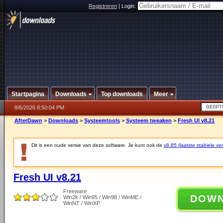
Registreren
|
Login:
Startpagina
Downloads
Top downloads
Meer
8/6/2026 8:50:04 PM
AfterDawn
>
Downloads
>
Systeemtools
>
Systeem tweaken
>
Fresh UI v8.21
Dit is een oude versie van deze software. Je kunt ook de
v8.85 (laatste stabiele ver
Fresh UI v8.21
Freeware
DOW
Win2k / Win95 / Win98 / WinME /
WinNT / WinXP