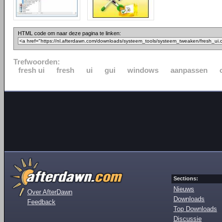
HTML code om naar deze pagina te linken:
Trefwoorden:
fresh ui
fresh
ui
gui
windows
aanpassen
Sections:
Nieuws
Over AfterDawn
Downloads
Feedback
Top Downloads
Discussie