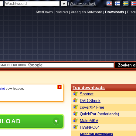
|
Wachtwoord kwijt
AfterDawn
|
Nieuws
|
Vraag en Antwoord
|
Downloads
|
Discu
Top downloads
X
sie)
downloaden.
Spotnet
DVD Shrink
coverXP Free
QuickPar (nederlands)
NLOAD
MakeMKV
HWiNFO64
Meer top downloads