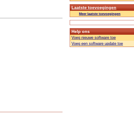
Laatste toevoegingen
Meer laatste toevoegingen
Help ons
Voeg nieuwe software toe
Voeg een software update toe