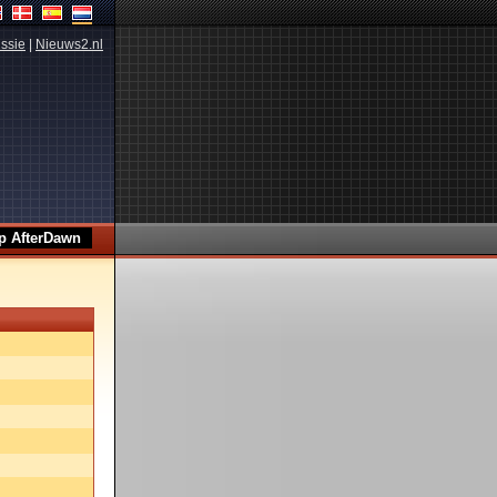
ssie
|
Nieuws2.nl