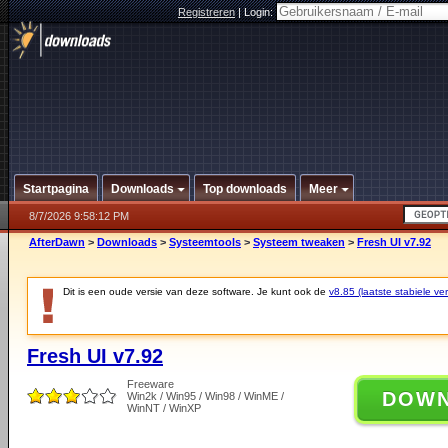
Registreren
|
Login:
Startpagina
Downloads
Top downloads
Meer
8/7/2026 9:58:12 PM
AfterDawn
>
Downloads
>
Systeemtools
>
Systeem tweaken
>
Fresh UI v7.92
Dit is een oude versie van deze software. Je kunt ook de
v8.85 (laatste stabiele ver
Fresh UI v7.92
Freeware
DOW
Win2k / Win95 / Win98 / WinME /
WinNT / WinXP