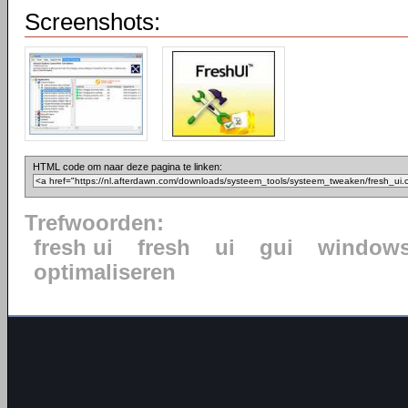
Screenshots:
HTML code om naar deze pagina te linken:
Trefwoorden:
fresh ui
fresh
ui
gui
window
optimaliseren