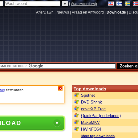
|
Wachtwoord kwijt
AfterDawn
|
Nieuws
|
Vraag en Antwoord
|
Downloads
|
Discu
Top downloads
X
sie)
downloaden.
Spotnet
DVD Shrink
coverXP Free
QuickPar (nederlands)
NLOAD
MakeMKV
HWiNFO64
Meer top downloads