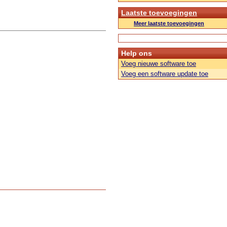
Laatste toevoegingen
Meer laatste toevoegingen
Help ons
Voeg nieuwe software toe
Voeg een software update toe