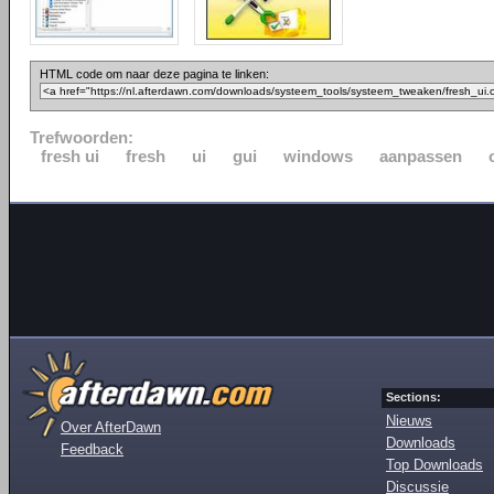
HTML code om naar deze pagina te linken:
Trefwoorden:
fresh ui
fresh
ui
gui
windows
aanpassen
Sections:
Nieuws
Over AfterDawn
Downloads
Feedback
Top Downloads
Discussie