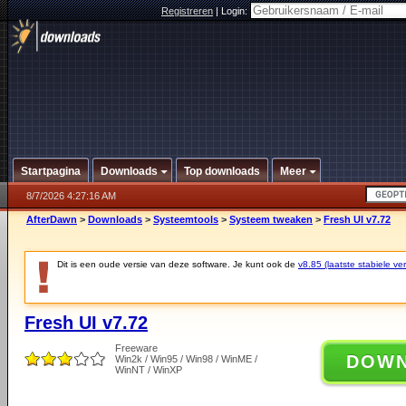
Registreren
|
Login:
Startpagina
Downloads
Top downloads
Meer
8/7/2026 4:27:16 AM
AfterDawn
>
Downloads
>
Systeemtools
>
Systeem tweaken
>
Fresh UI v7.72
Dit is een oude versie van deze software. Je kunt ook de
v8.85 (laatste stabiele ver
Fresh UI v7.72
Freeware
DOW
Win2k / Win95 / Win98 / WinME /
WinNT / WinXP