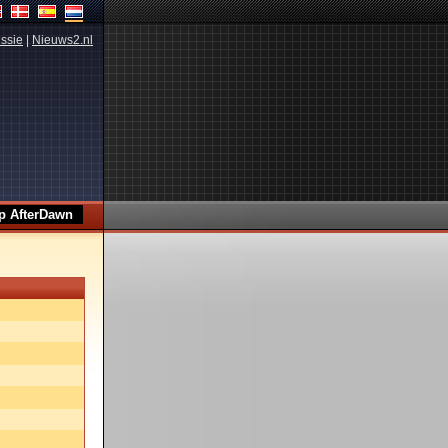
ssie
|
Nieuws2.nl