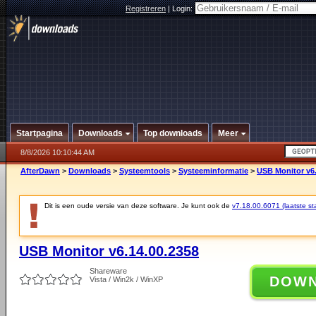
Registreren
|
Login:
Startpagina
Downloads
Top downloads
Meer
8/8/2026 10:10:44 AM
AfterDawn
>
Downloads
>
Systeemtools
>
Systeeminformatie
>
USB Monitor v6.
Dit is een oude versie van deze software. Je kunt ook de
v7.18.00.6071 (laatste sta
USB Monitor v6.14.00.2358
Shareware
DOW
Vista / Win2k / WinXP