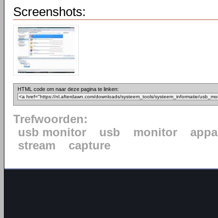
Screenshots:
HTML code om naar deze pagina te linken:
Trefwoorden:
usb monitor
usb
monitor
appa
stream
capture