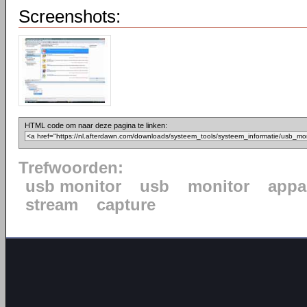
Screenshots:
HTML code om naar deze pagina te linken:
Trefwoorden:
usb monitor
usb
monitor
appa
stream
capture