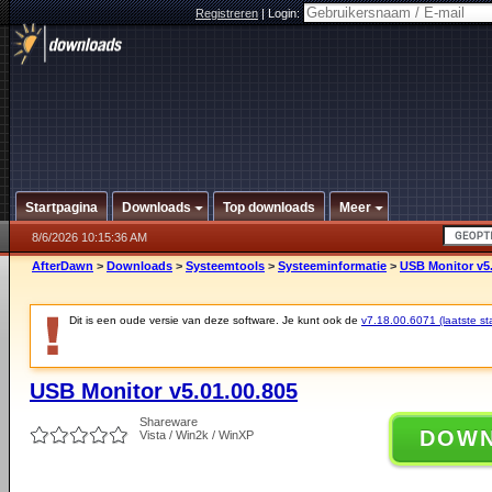
Registreren
|
Login:
Startpagina
Downloads
Top downloads
Meer
8/6/2026 10:15:36 AM
AfterDawn
>
Downloads
>
Systeemtools
>
Systeeminformatie
>
USB Monitor v5.
Dit is een oude versie van deze software. Je kunt ook de
v7.18.00.6071 (laatste sta
USB Monitor v5.01.00.805
Shareware
DOW
Vista / Win2k / WinXP