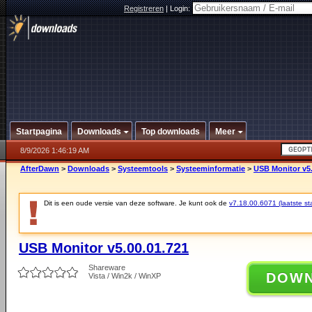
Registreren
|
Login:
Startpagina
Downloads
Top downloads
Meer
8/9/2026 1:46:19 AM
AfterDawn
>
Downloads
>
Systeemtools
>
Systeeminformatie
>
USB Monitor v5.
Dit is een oude versie van deze software. Je kunt ook de
v7.18.00.6071 (laatste sta
USB Monitor v5.00.01.721
Shareware
DOW
Vista / Win2k / WinXP