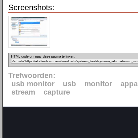
Screenshots:
HTML code om naar deze pagina te linken:
Trefwoorden:
usb monitor
usb
monitor
appa
stream
capture