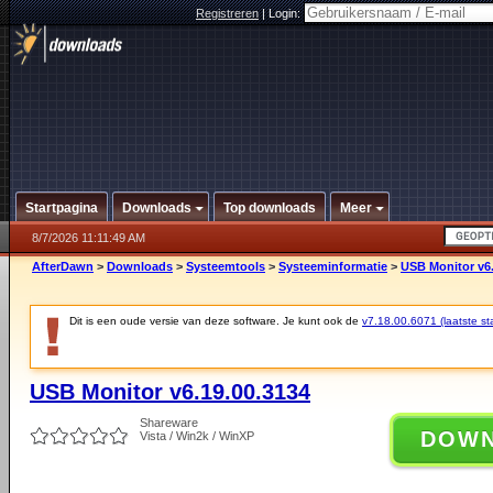
Registreren
|
Login:
Startpagina
Downloads
Top downloads
Meer
8/7/2026 11:11:49 AM
AfterDawn
>
Downloads
>
Systeemtools
>
Systeeminformatie
>
USB Monitor v6.
Dit is een oude versie van deze software. Je kunt ook de
v7.18.00.6071 (laatste sta
USB Monitor v6.19.00.3134
Shareware
DOW
Vista / Win2k / WinXP