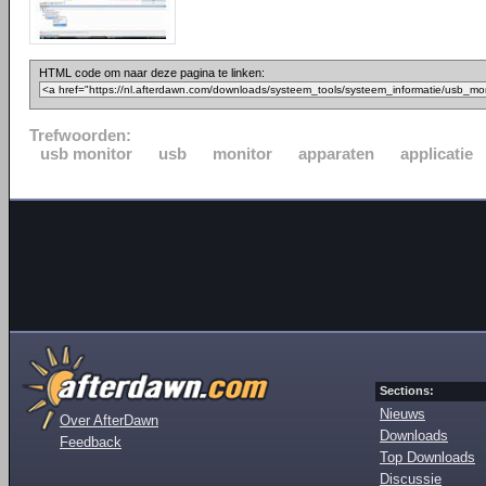
HTML code om naar deze pagina te linken:
Trefwoorden:
usb monitor
usb
monitor
apparaten
applicatie
Sections:
Nieuws
Over AfterDawn
Downloads
Feedback
Top Downloads
Discussie