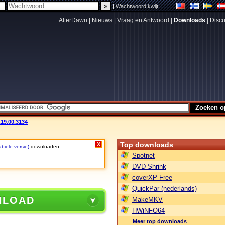
|
Wachtwoord kwijt
AfterDawn
|
Nieuws
|
Vraag en Antwoord
|
Downloads
|
Discu
19.00.3134
Top downloads
X
biele versie)
downloaden.
Spotnet
DVD Shrink
coverXP Free
QuickPar (nederlands)
NLOAD
MakeMKV
HWiNFO64
Meer top downloads