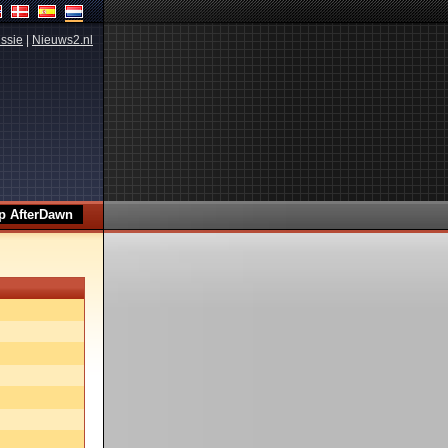
ssie
|
Nieuws2.nl