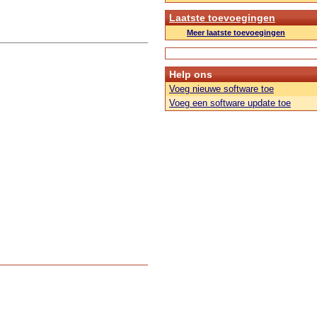
Laatste toevoegingen
Meer laatste toevoegingen
Help ons
Voeg nieuwe software toe
Voeg een software update toe