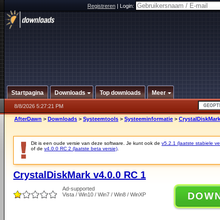
Registreren
|
Login:
Startpagina
Downloads
Top downloads
Meer
8/8/2026 5:27:21 PM
AfterDawn
>
Downloads
>
Systeemtools
>
Systeeminformatie
>
CrystalDiskMark
Dit is een oude versie van deze software. Je kunt ook de
v5.2.1 (laatste stabiele ve
of de
v4.0.0 RC 2 (laatste beta versie)
.
CrystalDiskMark v4.0.0 RC 1
Ad-supported
DOW
Vista / Win10 / Win7 / Win8 / WinXP