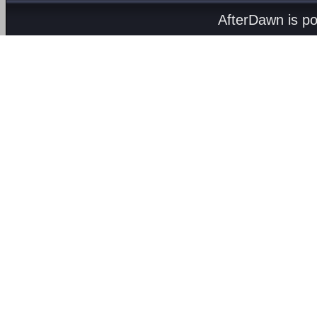
AfterDawn is p