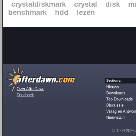
crystaldiskmark
crystal
disk
m
benchmark
hdd
lezen
Sections:
Nieuws
Over AfterDawn
Downloads
Feedback
Top Downloads
Discussie
Vraag en Antwoo
Nieuws2.nl
© 1999-2026