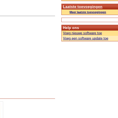
Laatste toevoegingen
Meer laatste toevoegingen
Help ons
Voeg nieuwe software toe
Voeg een software update toe