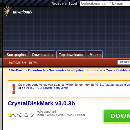
Registreren
|
Login:
Startpagina
Downloads
Top downloads
Meer
8/6/2026 6:44:19 PM
AfterDawn
>
Downloads
>
Systeemtools
>
Systeeminformatie
>
CrystalDiskMark
Dit is een oude versie van deze software. Je kunt ook de
v5.2.1 (laatste stabiele ve
of de
v4.0.0 RC 2 (laatste beta versie)
.
CrystalDiskMark v3.0.3b
Ad-supported
DOW
Vista / Win10 / Win7 / Win8 / WinXP