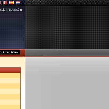
ssie
|
Nieuws2.nl