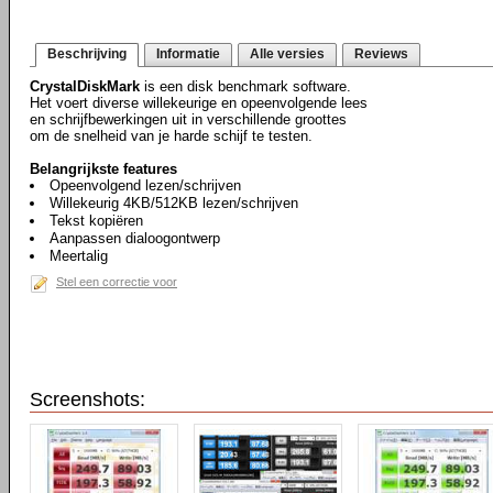
Beschrijving
Informatie
Alle versies
Reviews
CrystalDiskMark
is een disk benchmark software.
Het voert diverse willekeurige en opeenvolgende lees
en schrijfbewerkingen uit in verschillende groottes
om de snelheid van je harde schijf te testen.
Belangrijkste features
Opeenvolgend lezen/schrijven
Willekeurig 4KB/512KB lezen/schrijven
Tekst kopiëren
Aanpassen dialoogontwerp
Meertalig
Stel een correctie voor
Screenshots: