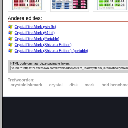
Andere edities:
CrystalDiskMark (win 9x)
CrystalDiskMark (64-bit)
CrystalDiskMark (Portable)
CrystalDiskMark (Shizuku Edition)
CrystalDiskMark (Shizuku Edition) (portable)
HTML code om naar deze pagina te linken:
Trefwoorden:
crystaldiskmark
crystal
disk
mark
hdd benchma