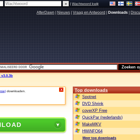
|
Wachtwoord kwijt
AfterDawn
|
Nieuws
|
Vraag en Antwoord
|
Downloads
|
Discu
 v3.0.3b
Top downloads
X
rsie)
downloaden.
Spotnet
DVD Shrink
coverXP Free
QuickPar (nederlands)
NLOAD
MakeMKV
HWiNFO64
Meer top downloads