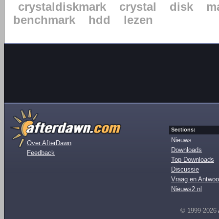
crystaldiskmark
crystal
disk
m
benchmark
hdd
lezen
Sections:
Nieuws
Over AfterDawn
Downloads
Feedback
Top Downloads
Discussie
Vraag en Antwoo
Nieuws2.nl
© 1999-2026