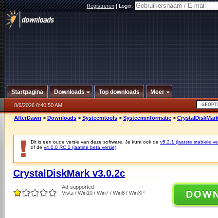
Registreren
|
Login:
Startpagina
Downloads
Top downloads
Meer
8/6/2026 8:40:50 AM
AfterDawn
>
Downloads
>
Systeemtools
>
Systeeminformatie
>
CrystalDiskMark
Dit is een oude versie van deze software. Je kunt ook de
v5.2.1 (laatste stabiele ve
of de
v4.0.0 RC 2 (laatste beta versie)
.
CrystalDiskMark v3.0.2c
Ad-supported
DOW
Vista / Win10 / Win7 / Win8 / WinXP