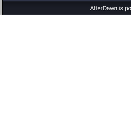
AfterDawn is p