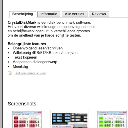
Beschrijving
Informatie
Alle versies
Reviews
CrystalDiskMark
is een disk benchmark software.
Het voert diverse willekeurige en opeenvolgende lees
en schrijfbewerkingen uit in verschillende groottes
om de snelheid van je harde schijf te testen.
Belangrijkste features
Opeenvolgend lezen/schrijven
Willekeurig 4KB/512KB lezen/schrijven
Tekst kopiëren
Aanpassen dialoogontwerp
Meertalig
Stel een correctie voor
Screenshots: