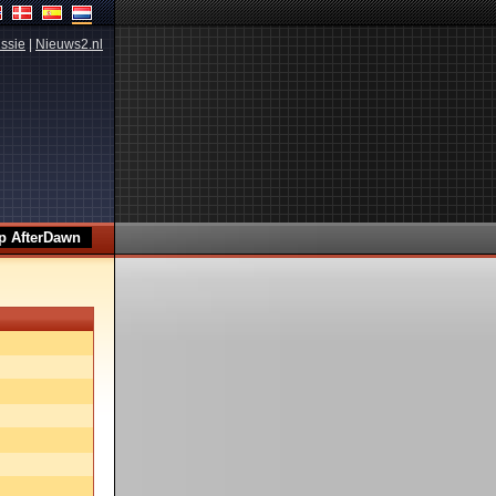
ssie
|
Nieuws2.nl