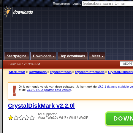
Registreren
|
Login:
Startpagina
Downloads
Top downloads
Meer
8/6/2026 12:53:09 PM
AfterDawn
>
Downloads
>
Systeemtools
>
Systeeminformatie
>
CrystalDiskMark
Dit is een oude versie van deze software. Je kunt ook de
v5.2.1 (laatste stabiele ve
of de
v4.0.0 RC 2 (laatste beta versie)
.
CrystalDiskMark v2.2.0l
Ad-supported
DOW
Vista / Win10 / Win7 / Win8 / WinXP