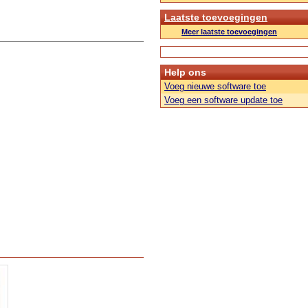
Laatste toevoegingen
Meer laatste toevoegingen
Help ons
Voeg nieuwe software toe
Voeg een software update toe