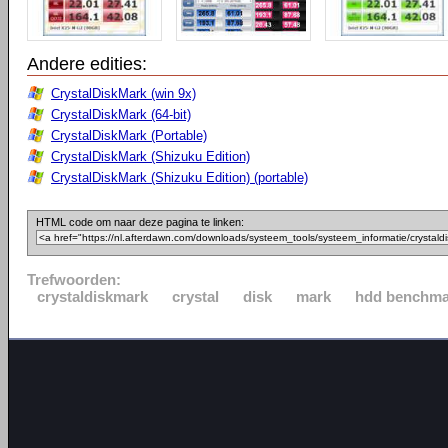
Andere edities:
CrystalDiskMark (win 9x)
CrystalDiskMark (64-bit)
CrystalDiskMark (Portable)
CrystalDiskMark (Shizuku Edition)
CrystalDiskMark (Shizuku Edition) (portable)
HTML code om naar deze pagina te linken:
Trefwoorden:
crystaldiskmark
crystal
disk
mark
hdd benchma