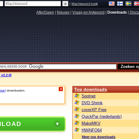
|
Wachtwoord kwijt
AfterDawn
|
Nieuws
|
Vraag en Antwoord
|
Downloads
|
Discu
 v2.2.0l
Top downloads
X
rsie)
downloaden.
Spotnet
DVD Shrink
coverXP Free
QuickPar (nederlands)
NLOAD
MakeMKV
HWiNFO64
Meer top downloads