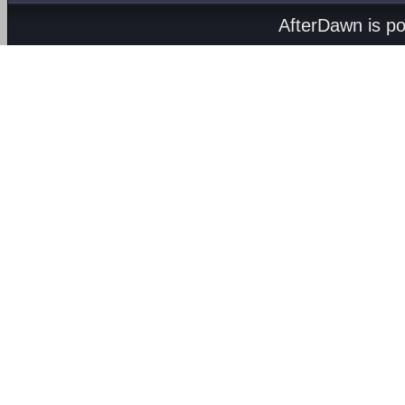
AfterDawn is p