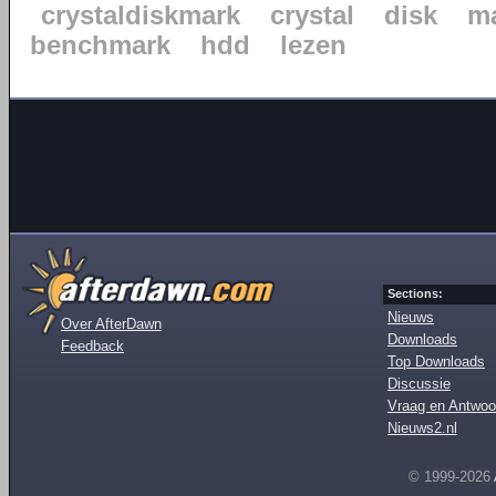
crystaldiskmark
crystal
disk
m
benchmark
hdd
lezen
Sections:
Nieuws
Over AfterDawn
Downloads
Feedback
Top Downloads
Discussie
Vraag en Antwoo
Nieuws2.nl
© 1999-2026