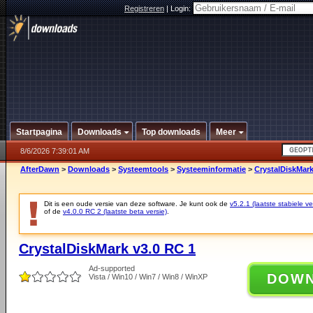
Registreren
|
Login:
Startpagina
Downloads
Top downloads
Meer
8/6/2026 7:39:01 AM
AfterDawn
>
Downloads
>
Systeemtools
>
Systeeminformatie
>
CrystalDiskMark
Dit is een oude versie van deze software. Je kunt ook de
v5.2.1 (laatste stabiele ve
of de
v4.0.0 RC 2 (laatste beta versie)
.
CrystalDiskMark v3.0 RC 1
Ad-supported
DOW
Vista / Win10 / Win7 / Win8 / WinXP