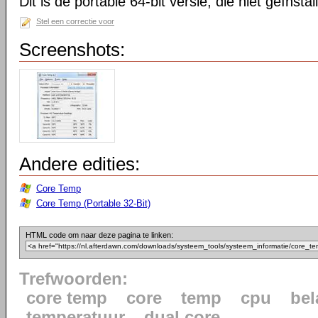
Dit is de portable 64-bit versie, die niet geïnsta
Stel een correctie voor
Screenshots:
Andere edities:
Core Temp
Core Temp (Portable 32-Bit)
HTML code om naar deze pagina te linken:
Trefwoorden:
core temp
core
temp
cpu
bel
temperatuur
dual core