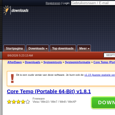
Registreren
|
Login:
Startpagina
Downloads
Top downloads
Meer
8/6/2026 5:23:13 AM
AfterDawn
>
Downloads
>
Systeemtools
>
Systeeminformatie
>
Core Temp (Port
Dit is een oude versie van deze software. Je kunt ook de
v1.15 (laatste stabiele ver
Core Temp (Portable 64-Bit) v1.8.1
Freeware
DOW
Vista / Win10 / Win7 / Win8 / WinXP