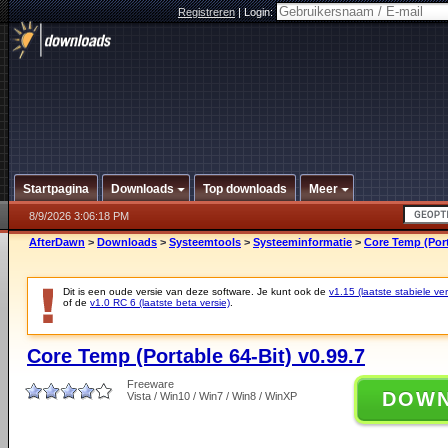
Registreren
|
Login:
Startpagina
Downloads
Top downloads
Meer
8/9/2026 3:06:18 PM
AfterDawn
>
Downloads
>
Systeemtools
>
Systeeminformatie
>
Core Temp (Port
Dit is een oude versie van deze software. Je kunt ook de
v1.15 (laatste stabiele ver
of de
v1.0 RC 6 (laatste beta versie)
.
Core Temp (Portable 64-Bit) v0.99.7
Freeware
DOW
Vista / Win10 / Win7 / Win8 / WinXP