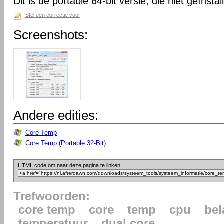
Dit is de portable 64-bit versie, die niet geïnsta
Stel een correctie voor
Screenshots:
Andere edities:
Core Temp
Core Temp (Portable 32-Bit)
HTML code om naar deze pagina te linken:
Trefwoorden:
core temp
core
temp
cpu
bel
temperatuur
dual core