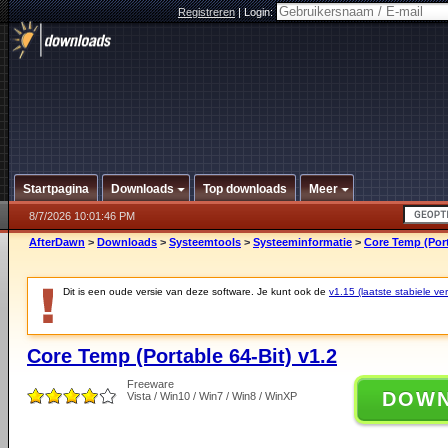
Registreren
|
Login:
Startpagina
Downloads
Top downloads
Meer
8/7/2026 10:01:46 PM
AfterDawn
>
Downloads
>
Systeemtools
>
Systeeminformatie
>
Core Temp (Port
Dit is een oude versie van deze software. Je kunt ook de
v1.15 (laatste stabiele ver
Core Temp (Portable 64-Bit) v1.2
Freeware
DOW
Vista / Win10 / Win7 / Win8 / WinXP