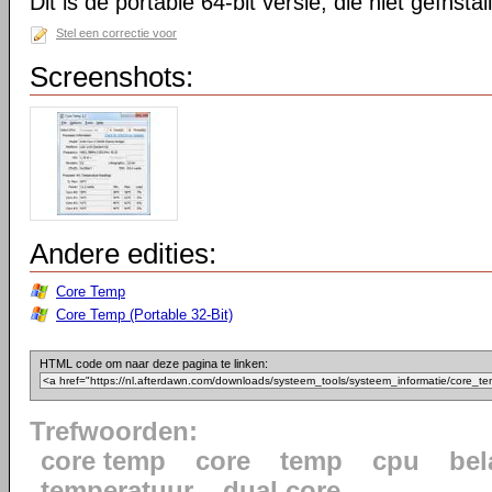
Dit is de portable 64-bit versie, die niet geïnsta
Stel een correctie voor
Screenshots:
Andere edities:
Core Temp
Core Temp (Portable 32-Bit)
HTML code om naar deze pagina te linken:
Trefwoorden:
core temp
core
temp
cpu
bel
temperatuur
dual core