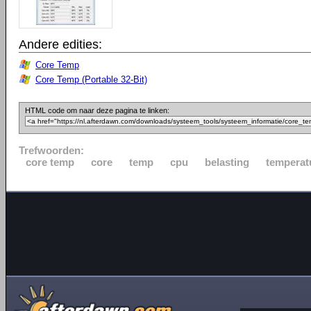
Andere edities:
Core Temp
Core Temp (Portable 32-Bit)
HTML code om naar deze pagina te linken:
Trefwoorden:
core temp
core
temp
cpu
belasting
temperat