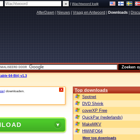
|
Wachtwoord kwijt
AfterDawn
|
Nieuws
|
Vraag en Antwoord
|
Downloads
|
Discu
able 64-Bit) v1.3
Top downloads
X
sie)
downloaden.
Spotnet
DVD Shrink
coverXP Free
QuickPar (nederlands)
NLOAD
MakeMKV
HWiNFO64
Meer top downloads