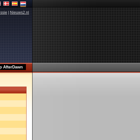
ssie
|
Nieuws2.nl