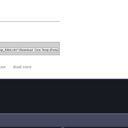
uur
dual core