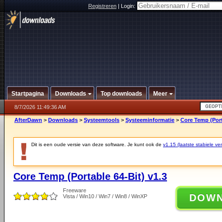
Registreren
|
Login:
Startpagina
Downloads
Top downloads
Meer
8/7/2026 11:49:36 AM
AfterDawn
>
Downloads
>
Systeemtools
>
Systeeminformatie
>
Core Temp (Port
Dit is een oude versie van deze software. Je kunt ook de
v1.15 (laatste stabiele ver
Core Temp (Portable 64-Bit) v1.3
Freeware
DOW
Vista / Win10 / Win7 / Win8 / WinXP