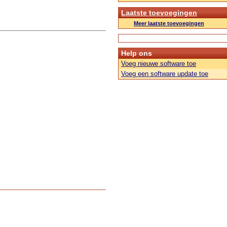
Laatste toevoegingen
Meer laatste toevoegingen
Help ons
Voeg nieuwe software toe
Voeg een software update toe