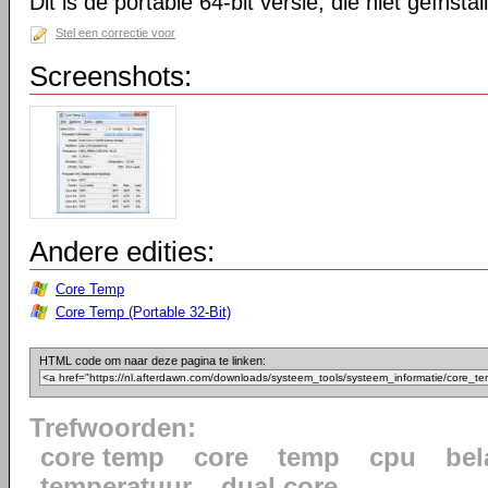
Dit is de portable 64-bit versie, die niet geïnsta
Stel een correctie voor
Screenshots:
Andere edities:
Core Temp
Core Temp (Portable 32-Bit)
HTML code om naar deze pagina te linken:
Trefwoorden:
core temp
core
temp
cpu
bel
temperatuur
dual core