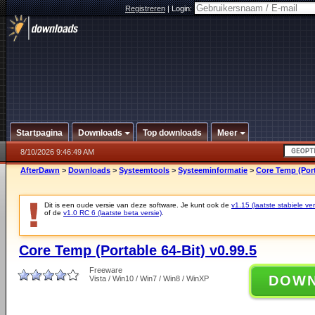
Registreren
|
Login:
Startpagina
Downloads
Top downloads
Meer
8/10/2026 9:46:49 AM
AfterDawn
>
Downloads
>
Systeemtools
>
Systeeminformatie
>
Core Temp (Port
Dit is een oude versie van deze software. Je kunt ook de
v1.15 (laatste stabiele ver
of de
v1.0 RC 6 (laatste beta versie)
.
Core Temp (Portable 64-Bit) v0.99.5
Freeware
DOW
Vista / Win10 / Win7 / Win8 / WinXP