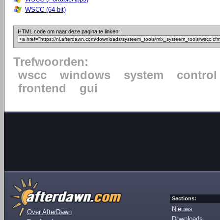
WSCC (64-bit)
HTML code om naar deze pagina te linken:
Trefwoorden:
wscc
windows
system
control
frontend
gui
Sections:
Nieuws
Over AfterDawn
Downloads