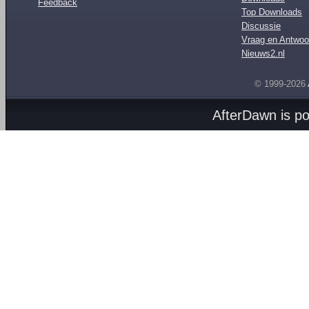
Feedback
Top Downloads
Discussie
Vraag en Antwoo
Nieuws2.nl
© 1999-2026
AfterDawn is p