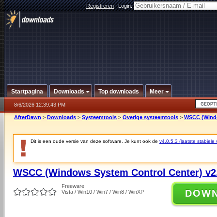
Registreren
|
Login:
Startpagina
Downloads
Top downloads
Meer
8/6/2026 12:39:43 PM
AfterDawn
>
Downloads
>
Systeemtools
>
Overige systeemtools
>
WSCC (Windo
Dit is een oude versie van deze software. Je kunt ook de
v4.0.5.3 (laatste stabiele 
WSCC (Windows System Control Center) v2.
Freeware
DOW
Vista / Win10 / Win7 / Win8 / WinXP