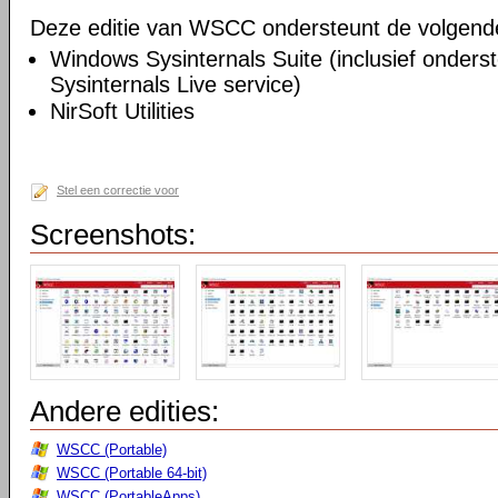
Deze editie van WSCC ondersteunt de volgende u
Windows Sysinternals Suite (inclusief onders
Sysinternals Live service)
NirSoft Utilities
Stel een correctie voor
Screenshots:
Andere edities:
WSCC (Portable)
WSCC (Portable 64-bit)
WSCC (PortableApps)