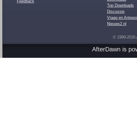
Feedback
Top Downloads
Discussie
Vraag en Antwoo
Nieuws2.nl
© 1999-2026
AfterDawn is p