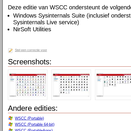
Deze editie van WSCC ondersteunt de volgende u
Windows Sysinternals Suite (inclusief onders
Sysinternals Live service)
NirSoft Utilities
Stel een correctie voor
Screenshots:
Andere edities:
WSCC (Portable)
WSCC (Portable 64-bit)
WSCC (PortableApps)