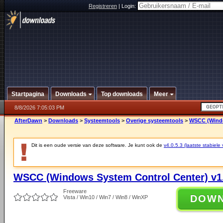
Registreren
|
Login:
Startpagina
Downloads
Top downloads
Meer
8/8/2026 7:05:03 PM
AfterDawn
>
Downloads
>
Systeemtools
>
Overige systeemtools
>
WSCC (Windo
Dit is een oude versie van deze software. Je kunt ook de
v4.0.5.3 (laatste stabiele 
WSCC (Windows System Control Center) v1.
Freeware
DOW
Vista / Win10 / Win7 / Win8 / WinXP