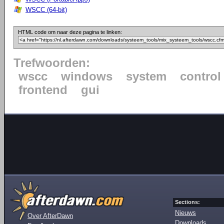
WSCC (64-bit)
HTML code om naar deze pagina te linken:
Trefwoorden:
wscc
windows
system
control
frontend
gui
Sections:
Nieuws
Over AfterDawn
Downloads