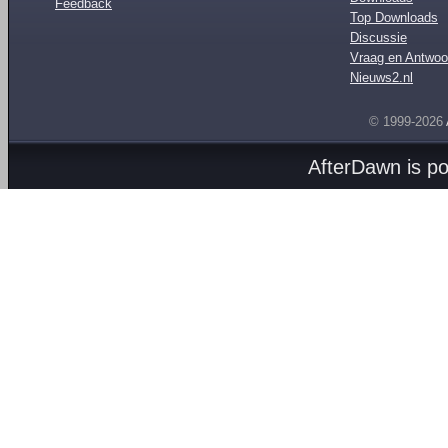
Feedback
Top Downloads
Discussie
Vraag en Antwoo
Nieuws2.nl
© 1999-2026
AfterDawn is p