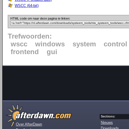
WSCC (64-bit)
HTML code om naar deze pagina te linken:
Trefwoorden:
wscc
windows
system
control
frontend
gui
Sections:
Nieuws
Over AfterDawn
Downloads