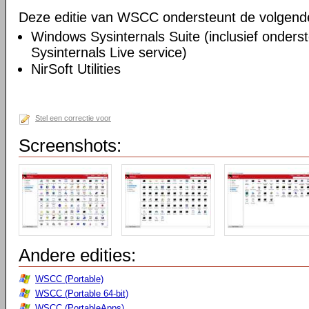
Deze editie van WSCC ondersteunt de volgende u
Windows Sysinternals Suite (inclusief onders
Sysinternals Live service)
NirSoft Utilities
Stel een correctie voor
Screenshots:
Andere edities:
WSCC (Portable)
WSCC (Portable 64-bit)
WSCC (PortableApps)