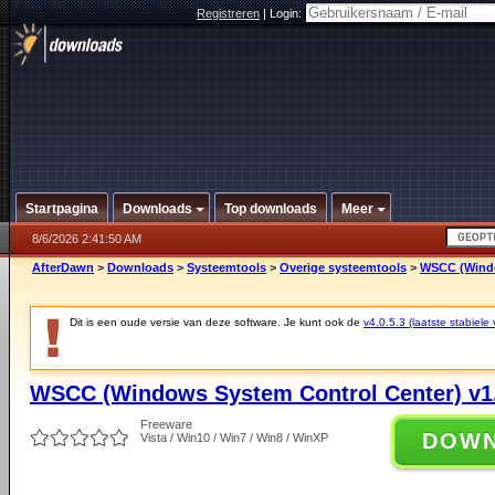
Registreren
|
Login:
Startpagina
Downloads
Top downloads
Meer
8/6/2026 2:41:50 AM
AfterDawn
>
Downloads
>
Systeemtools
>
Overige systeemtools
>
WSCC (Windo
Dit is een oude versie van deze software. Je kunt ook de
v4.0.5.3 (laatste stabiele 
WSCC (Windows System Control Center) v1.
Freeware
DOW
Vista / Win10 / Win7 / Win8 / WinXP