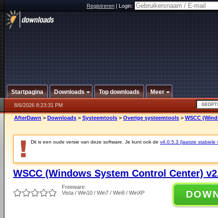
Registreren
|
Login:
Startpagina
Downloads
Top downloads
Meer
8/6/2026 8:23:31 PM
AfterDawn
>
Downloads
>
Systeemtools
>
Overige systeemtools
>
WSCC (Windo
Dit is een oude versie van deze software. Je kunt ook de
v4.0.5.3 (laatste stabiele 
WSCC (Windows System Control Center) v2.
Freeware
DOW
Vista / Win10 / Win7 / Win8 / WinXP