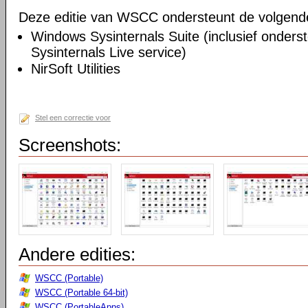
Deze editie van WSCC ondersteunt de volgende u
Windows Sysinternals Suite (inclusief onders
Sysinternals Live service)
NirSoft Utilities
Stel een correctie voor
Screenshots:
Andere edities:
WSCC (Portable)
WSCC (Portable 64-bit)
WSCC (PortableApps)