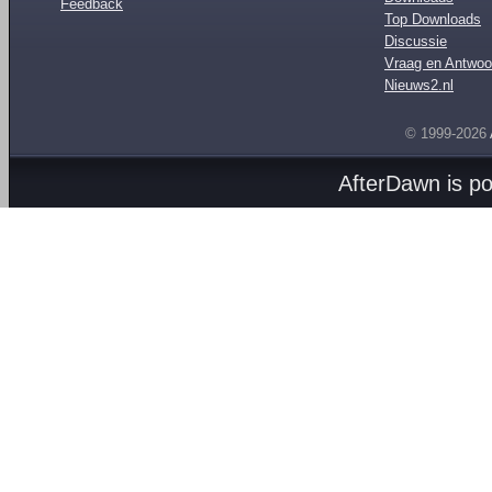
Feedback
Top Downloads
Discussie
Vraag en Antwoo
Nieuws2.nl
© 1999-2026
AfterDawn is p