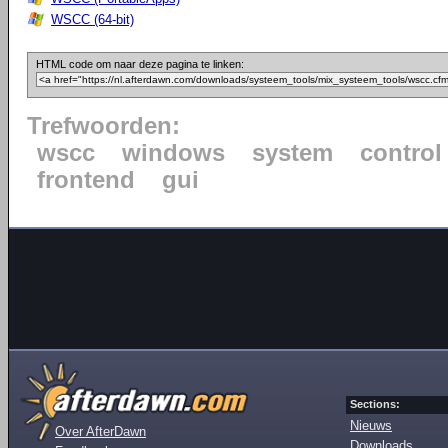
WSCC (64-bit)
HTML code om naar deze pagina te linken:
Trefwoorden:
wscc
windows
system
control
frontend
gui
Sections:
Nieuws
Over AfterDawn
Downloads