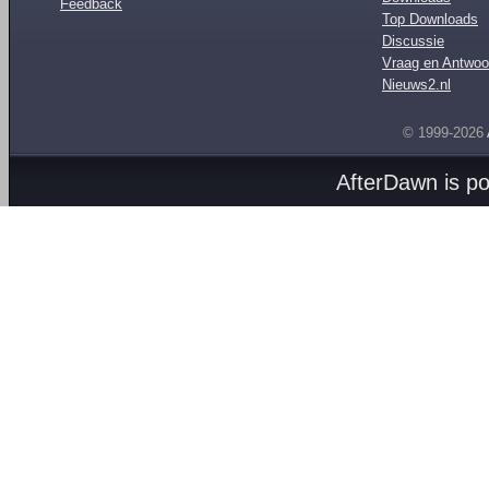
Feedback
Top Downloads
Discussie
Vraag en Antwoo
Nieuws2.nl
© 1999-2026
AfterDawn is p