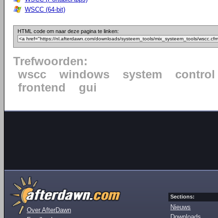
WSCC (64-bit)
HTML code om naar deze pagina te linken:
Trefwoorden:
wscc
windows
system
control
frontend
gui
Sections:
Nieuws
Over AfterDawn
Downloads