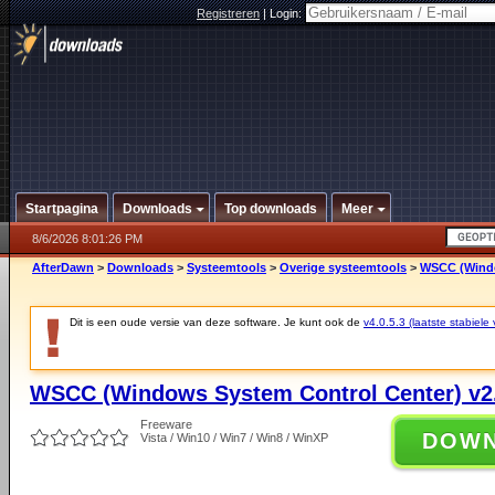
Registreren
|
Login:
Startpagina
Downloads
Top downloads
Meer
8/6/2026 8:01:26 PM
AfterDawn
>
Downloads
>
Systeemtools
>
Overige systeemtools
>
WSCC (Windo
Dit is een oude versie van deze software. Je kunt ook de
v4.0.5.3 (laatste stabiele 
WSCC (Windows System Control Center) v2.
Freeware
DOW
Vista / Win10 / Win7 / Win8 / WinXP